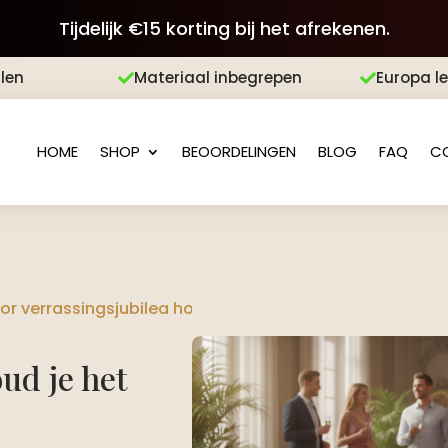
Tijdelijk €15 korting bij het afrekenen.
len
Materiaal inbegrepen
Europa l


HOME
SHOP
BEOORDELINGEN
BLOG
FAQ
C
 verrassingsjubilea hoe houd je het geheim
ud je het