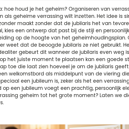
a: hoe houd je het geheim? Organiseren van verras
en als geheime verrassing wilt inzetten. Het idee is s
zonder maakt zonder dat de jubilaris het van tevor
l, kies een ontwerp dat past bij de stijl en persoonli
ereiding op de hoogte van het geheimhoudingsplan. 
er weet dat de beoogde jubilaris ze niet gebruikt.
Idealiter gebeurt dit wanneer de jubilaris even weg i
p het juiste moment te plaatsen kan een goede strat
hap toe die laat zien hoeveel je om de jubilaris geef
 een welkomstbord als middelpunt van de viering die
eciaal een jubileum is, zeker als het een verrassin
op een jubileum voegt een prachtig, persoonlijk ele
verrassing geheim tot het grote moment? Laten we di
s.