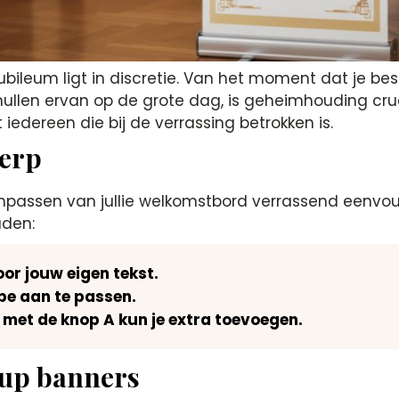
ubileum ligt in discretie. Van het moment dat je be
ullen ervan op de grote dag, is geheimhouding cruci
dereen die bij de verrassing betrokken is.
werp
 aanpassen van jullie welkomstbord verrassend eenvo
uden:
oor jouw eigen tekst.
ype aan te passen.
met de knop A kun je extra toevoegen.
lup banners