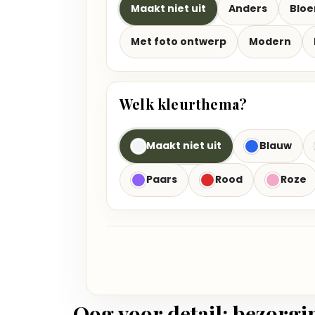
Maakt niet uit
Anders
Blo
Met foto ontwerp
Modern
Welk kleurthema?
Maakt niet uit
Blauw
Paars
Rood
Roze
Oog voor detail: bezorgi