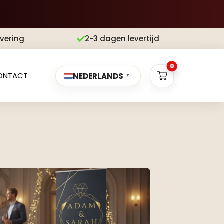
evering
2-3 dagen levertijd

0
ONTACT
NEDERLANDS
▼