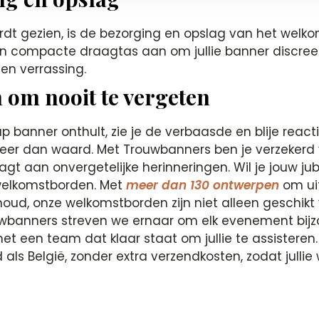
dt gezien, is de bezorging en opslag van het welk
en compacte draagtas aan om jullie banner discre
een verrassing.
 om nooit te vergeten
 banner onthult, zie je de verbaasde en blije reacti
r dan waard. Met Trouwbanners ben je verzekerd va
agt aan onvergetelijke herinneringen. Wil je jouw j
 welkomstborden. Met
meer dan 130 ontwerpen
om uit
onthoud, onze welkomstborden zijn niet alleen geschik
ouwbanners streven we ernaar om elk evenement bijz
et een team dat klaar staat om jullie te assisteren
ls België, zonder extra verzendkosten, zodat jullie 