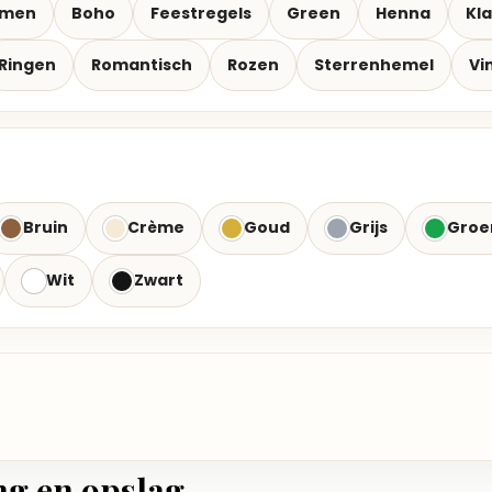
emen
Boho
Feestregels
Green
Henna
Kla
Ringen
Romantisch
Rozen
Sterrenhemel
Vi
Bruin
Crème
Goud
Grijs
Groe
Wit
Zwart
ng en opslag