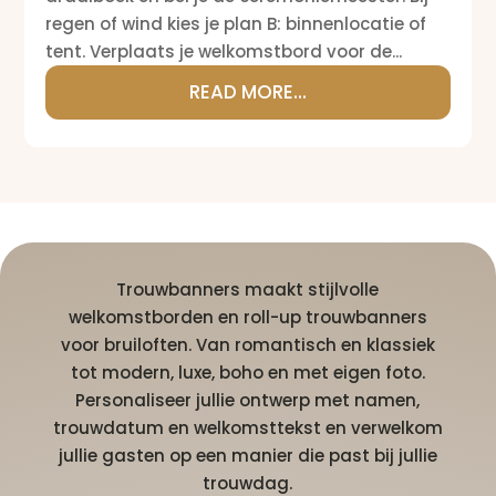
regen of wind kies je plan B: binnenlocatie of
tent. Verplaats je welkomstbord voor de...
READ MORE...
Trouwbanners maakt stijlvolle
welkomstborden en roll-up trouwbanners
voor bruiloften. Van romantisch en klassiek
tot modern, luxe, boho en met eigen foto.
Personaliseer jullie ontwerp met namen,
trouwdatum en welkomsttekst en verwelkom
jullie gasten op een manier die past bij jullie
trouwdag.