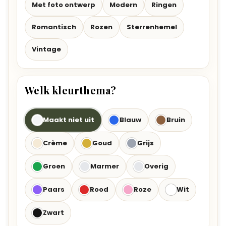
Met foto ontwerp
Modern
Ringen
Romantisch
Rozen
Sterrenhemel
Vintage
Welk kleurthema?
Maakt niet uit
Blauw
Bruin
Crème
Goud
Grijs
Groen
Marmer
Overig
Paars
Rood
Roze
Wit
Zwart