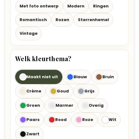
Met foto ontwerp
Modern
Ringen
Romantisch
Rozen
Sterrenhemel
Vintage
Welk kleurthema?
Maakt niet uit
Blauw
Bruin
Crème
Goud
Grijs
Groen
Marmer
Overig
Paars
Rood
Roze
Wit
Zwart