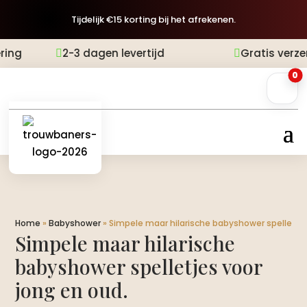
Tijdelijk €15 korting bij het afrekenen.
2-3 dagen levertijd
Gratis verzending


0
Home
»
Babyshower
»
Simpele maar hilarische babyshower spelletjes 
Simpele maar hilarische
babyshower spelletjes voor
jong en oud.​