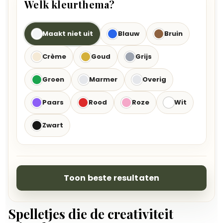
Welk kleurthema?
Maakt niet uit
Blauw
Bruin
Crème
Goud
Grijs
Groen
Marmer
Overig
Paars
Rood
Roze
Wit
Zwart
Toon beste resultaten
Spelletjes die de creativiteit