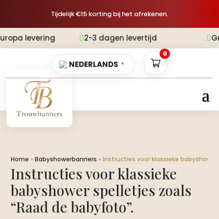
Tijdelijk €15 korting bij het afrekenen.
ering
2-3 dagen levertijd
Gratis verz


0
NEDERLANDS
▼
Home
»
Babyshowerbanners
»
Instructies voor klassieke babyshower 
Instructies voor klassieke
babyshower spelletjes zoals
“Raad de babyfoto”.​