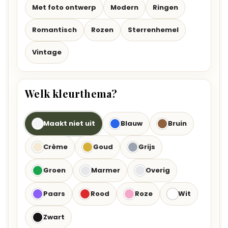
Met foto ontwerp
Modern
Ringen
Romantisch
Rozen
Sterrenhemel
Vintage
Welk kleurthema?
Maakt niet uit
Blauw
Bruin
Crème
Goud
Grijs
Groen
Marmer
Overig
Paars
Rood
Roze
Wit
Zwart