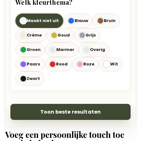
Welk kleurthema?
Maakt niet uit
Blauw
Bruin
Crème
Goud
Grijs
Groen
Marmer
Overig
Paars
Rood
Roze
Wit
Zwart
Toon beste resultaten
Voeg een persoonlijke touch toe