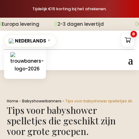
Tijdelijk €15 korting bij het afrekenen.
vering
2-3 dagen levertijd
Gratis ve


0
NEDERLANDS
▼
Home
»
Babyshowerbanners
»
Tips voor babyshower spelletjes die ges
Tips voor babyshower
spelletjes die geschikt zijn
voor grote groepen.​