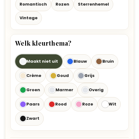
Romantisch
Rozen
Sterrenhemel
Vintage
Welk kleurthema?
Maakt niet uit
Blauw
Bruin
Crème
Goud
Grijs
Groen
Marmer
Overig
Paars
Rood
Roze
Wit
Zwart