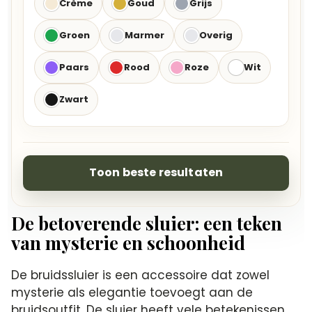
Crème
Goud
Grijs
Groen
Marmer
Overig
Paars
Rood
Roze
Wit
Zwart
Toon beste resultaten
De betoverende sluier: een teken
van mysterie en schoonheid
De bruidssluier is een accessoire dat zowel
mysterie als elegantie toevoegt aan de
bruidsoutfit.​ De sluier heeft vele betekenissen