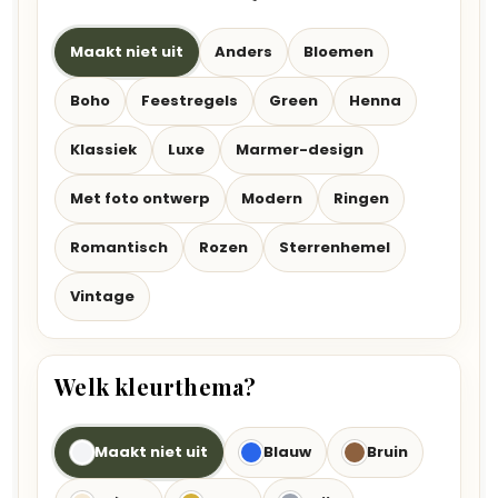
Maakt niet uit
Anders
Bloemen
Boho
Feestregels
Green
Henna
Klassiek
Luxe
Marmer-design
Met foto ontwerp
Modern
Ringen
Romantisch
Rozen
Sterrenhemel
Vintage
Welk kleurthema?
Maakt niet uit
Blauw
Bruin