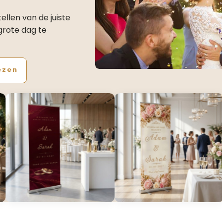
llen van de juiste
 grote dag te
ezen