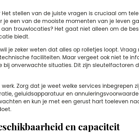
et stellen van de juiste vragen is cruciaal om teleu
aar je een van de mooiste momenten van je leven gaa
en aan trouwlocaties? Het gaat niet alleen om de be
tie biedt.​
il je zeker weten dat alles op rolletjes loopt.​ Vraa
echnische faciliteiten.​ Maar vergeet ook niet te i
e bij onverwachte situaties.​ Dit zijn sleutelfactoren
werk.​ Zorg dat je weet welke services inbegrepen zi
atie, geluidsapparatuur en annuleringsvoorwaarden.​ 
rwachten en kun je met een gerust hart toeleven na
oet.​
eschikbaarheid en capaciteit