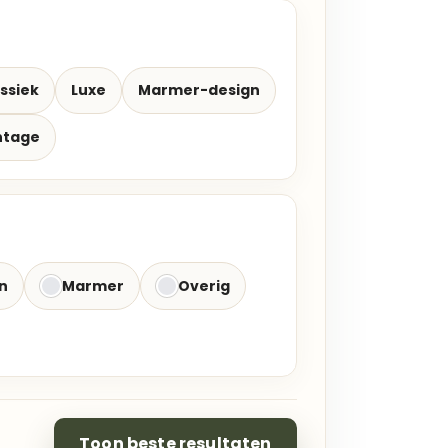
ssiek
Luxe
Marmer-design
ntage
n
Marmer
Overig
Toon beste resultaten