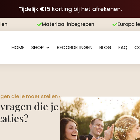
Tijdelijk €15 korting bij het afrekenen.
len
Materiaal inbegrepen
Europa l


HOME
SHOP
BEOORDELINGEN
BLOG
FAQ
C
agen die je moet stellen aan trouwlocaties?
 vragen die je
caties?