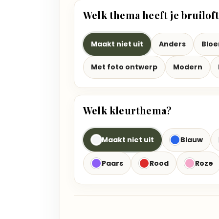
Welk thema heeft je bruilof
Maakt niet uit
Anders
Blo
Met foto ontwerp
Modern
Welk kleurthema?
Maakt niet uit
Blauw
Paars
Rood
Roze