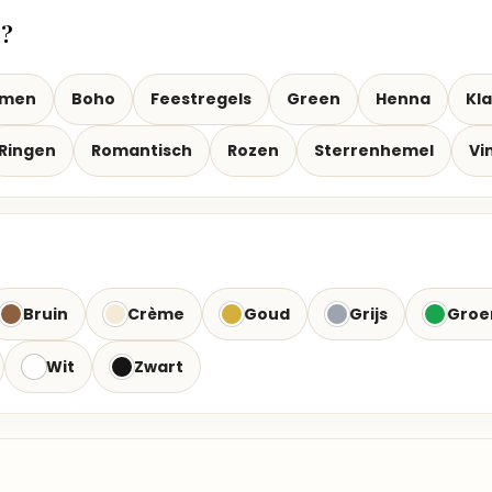
t?
emen
Boho
Feestregels
Green
Henna
Kla
Ringen
Romantisch
Rozen
Sterrenhemel
Vi
Bruin
Crème
Goud
Grijs
Groe
Wit
Zwart