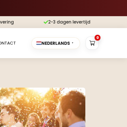
evering
2-3 dagen levertijd

0
ONTACT
NEDERLANDS
▼