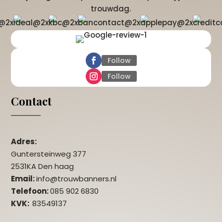
trouwdag.
Follow
Follow
Contact
Adres:
Guntersteinweg 377
2531KA Den haag
Email:
info@trouwbanners.nl
Telefoon:
085 902 6830
KVK:
83549137