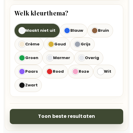
Welk kleurthema?
Maakt niet uit
Blauw
Bruin
Crème
Goud
Grijs
Groen
Marmer
Overig
Paars
Rood
Roze
Wit
Zwart
Toon beste resultaten