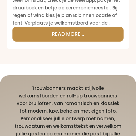
weer omslaat, check je de weerapp, pak je het
draaiboek en bel je de ceremoniemeester. Bij
regen of wind kies je plan B: binnenlocatie of
tent. Verplaats je welkomstbord voor de...
READ MORE...
Trouwbanners maakt stijlvolle
welkomstborden en roll-up trouwbanners
voor bruiloften. Van romantisch en klassiek
tot modern, luxe, boho en met eigen foto.
Personaliseer jullie ontwerp met namen,
trouwdatum en welkomsttekst en verwelkom
jullie gasten op een manier die past bij jullie