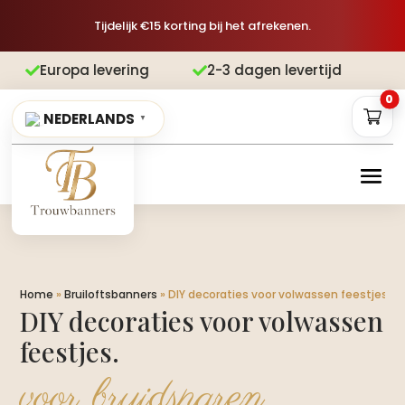
Tijdelijk €15 korting bij het afrekenen.
a levering
2-3 dagen levertijd
Grati


0
NEDERLANDS
▼
Home
»
Bruiloftsbanners
»
DIY decoraties voor volwassen feestjes.​
DIY decoraties voor volwassen
feestjes.​
voor bruidsparen