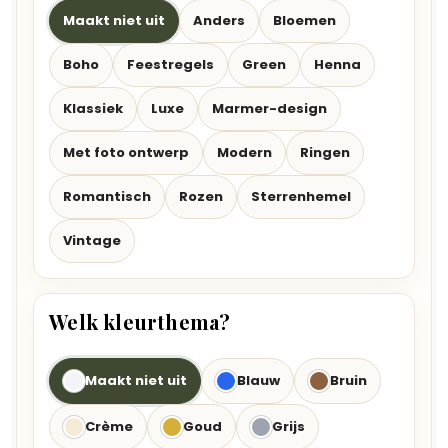
Maakt niet uit
Anders
Bloemen
Boho
Feestregels
Green
Henna
Klassiek
Luxe
Marmer-design
Met foto ontwerp
Modern
Ringen
Romantisch
Rozen
Sterrenhemel
Vintage
Welk kleurthema?
Maakt niet uit
Blauw
Bruin
Crème
Goud
Grijs