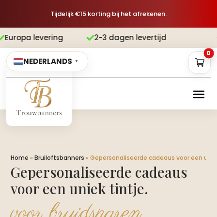
Tijdelijk €15 korting bij het afrekenen.
ng
2-3 dagen levertijd
Gratis verze


0
NEDERLANDS
▼
Home
»
Bruiloftsbanners
»
Gepersonaliseerde cadeaus voor een uniek 
Gepersonaliseerde cadeaus
voor een uniek tintje.​
voor bruidsparen