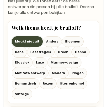
Kies jullie stijl. We tonen eerst de beste
ontwerpen die passen bij jullie bruiloft. Daarna
kun je alle ontwerpen bekijken.
Welk thema heeft je bruiloft?
Maakt niet uit
Anders
Bloemen
Boho
Feestregels
Green
Henna
Klassiek
Luxe
Marmer-design
Met foto ontwerp
Modern
Ringen
Romantisch
Rozen
Sterrenhemel
Vintage