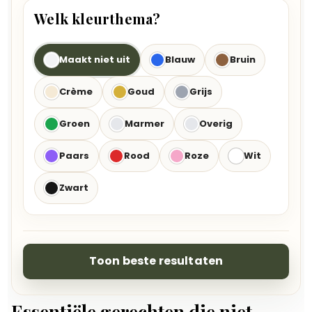
Welk kleurthema?
Maakt niet uit
Blauw
Bruin
Crème
Goud
Grijs
Groen
Marmer
Overig
Paars
Rood
Roze
Wit
Zwart
Toon beste resultaten
Essentiële gerechten die niet