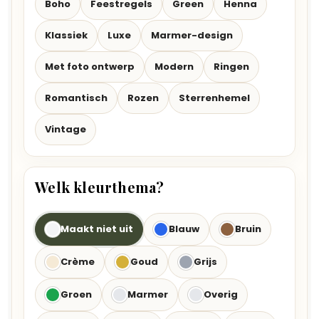
Boho
Feestregels
Green
Henna
Klassiek
Luxe
Marmer-design
Met foto ontwerp
Modern
Ringen
Romantisch
Rozen
Sterrenhemel
Vintage
Welk kleurthema?
Maakt niet uit
Blauw
Bruin
Crème
Goud
Grijs
Groen
Marmer
Overig