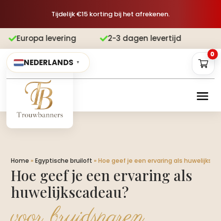
Tijdelijk €15 korting bij het afrekenen.
vering
2-3 dagen levertijd
Gratis v


0
NEDERLANDS
▼
Home
»
Egyptische bruiloft
»
Hoe geef je een ervaring als huwelijksc
Hoe geef je een ervaring als
huwelijkscadeau?
voor bruidsparen