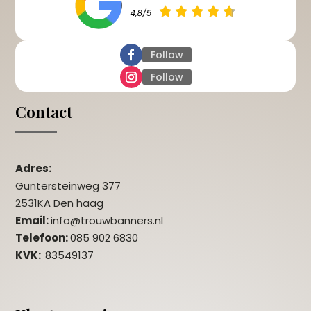
Follow
Follow
Contact
Adres:
Guntersteinweg 377
2531KA Den haag
Email:
info@trouwbanners.nl
Telefoon:
085 902 6830
KVK:
83549137