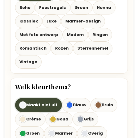
Boho
Feestregels
Green
Henna
Klassiek
Luxe
Marmer-design
Met foto ontwerp
Modern
Ringen
Romantisch
Rozen
Sterrenhemel
Vintage
Welk kleurthema?
Maakt niet uit
Blauw
Bruin
Crème
Goud
Grijs
Groen
Marmer
Overig