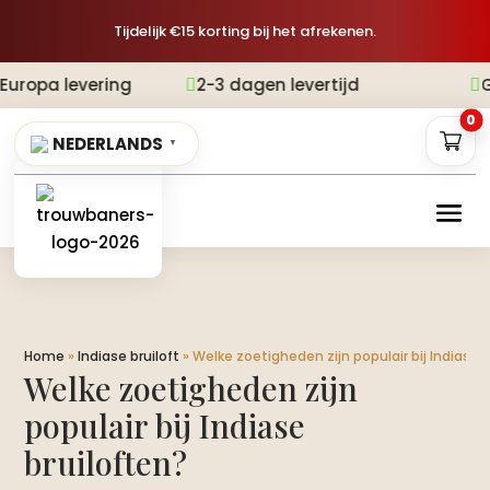
Tijdelijk €15 korting bij het afrekenen.
ring
2-3 dagen levertijd
Gratis verze


0
NEDERLANDS
▼
Home
»
Indiase bruiloft
»
Welke zoetigheden zijn populair bij Indiase 
Welke zoetigheden zijn
populair bij Indiase
bruiloften?