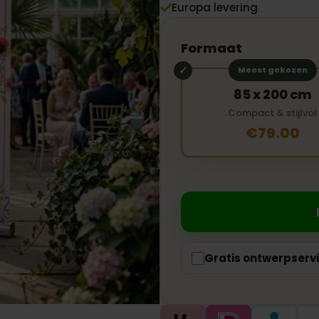
Europa levering

Formaat
Meest gekozen
85 x 200 cm
Compact & stijlvol
€79.00
Gratis ontwerpserv