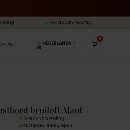
evering
2-3 dagen levertijd

0
NEDERLANDS
ONTACT
▼
tbord bruiloft Alant
Gratis verzending

Materiaal inbegrepen
