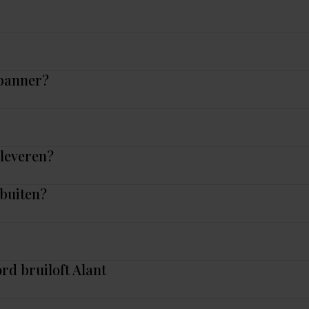
 banner?
nleveren?
 buiten?
rd bruiloft Alant