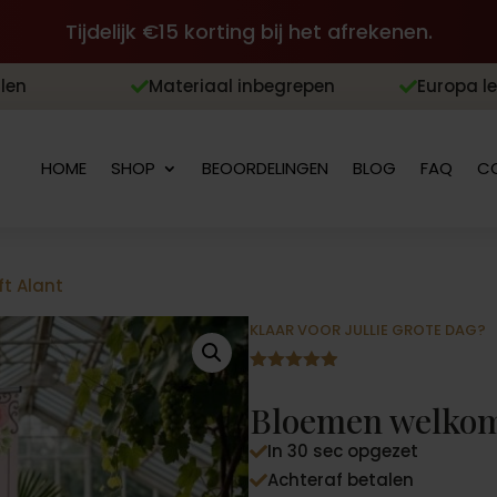
Tijdelijk €15 korting bij het afrekenen.
len
Materiaal inbegrepen
Europa l


HOME
SHOP
BEOORDELINGEN
BLOG
FAQ
C
t Alant
KLAAR VOOR JULLIE GROTE DAG?
Gewaardeer
d
4.88
op
Bloemen welkoms
5
gebaseerd
In 30 sec opgezet
op

klantbeoord
Achteraf betalen

elingen