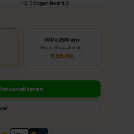
2-3 dagen levertijd

100 x 200 cm
Groter & opvallender
€99.00
Personaliseren
ice?