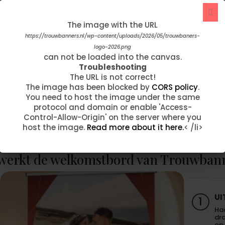
The image with the URL
The image with the URL
https://trouwbanners.nl/wp-content/uploads/2026/05/trouwbaners-
https://trouwbanners.nl/wp-content/uploads/2020/05/origi.png
can not be loaded into the canvas.
logo-2026.png
"Afgelopen week hebben wij onze
Troubleshooting
can not be loaded into the canvas.
trouwbanner ontvangen. Wat zijn we hier
The URL is not correct!
Troubleshooting
onwijs blij mee...!!! Op voorhand hadden wij
The image has been blocked by
CORS policy
.
The URL is not correct!
You need to host the image under the same
The image has been blocked by
CORS policy
.
per mail contact omdat we de banner wilde
protocol and domain or enable 'Access-
You need to host the image under the same
aanpassen. …"
Control-Allow-Origin' on the server where you
protocol and domain or enable 'Access-
host the image.
Read more about it here.
< /li>
Control-Allow-Origin' on the server where you
Fam Taelman
host the image.
Read more about it here.
< /li>
werkt de welkomstbord van Trouwban
UI
1
Haa
dra
op 