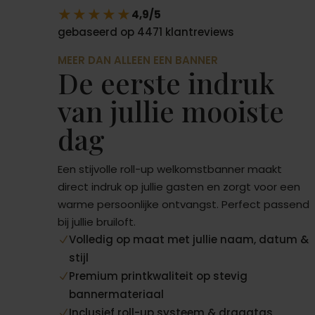
★★★★★
4,9/5
gebaseerd op 4471 klantreviews
MEER DAN ALLEEN EEN BANNER
De eerste indruk
van jullie mooiste
dag
Een stijvolle roll-up welkomstbanner maakt
direct indruk op jullie gasten en zorgt voor een
warme persoonlijke ontvangst. Perfect passend
bij jullie bruiloft.
Volledig op maat met jullie naam, datum &
N
stijl
Premium printkwaliteit op stevig
N
bannermateriaal
Inclusief roll-up systeem & draagtas
N