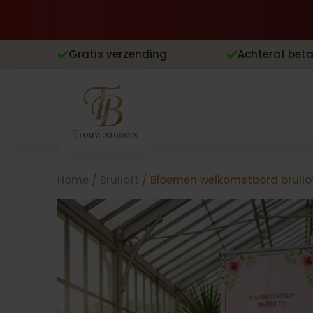
Gratis verzending
Achteraf beta


Home
/
Bruiloft
/ Bloemen welkomstbord bruilof