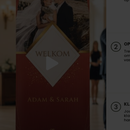
OP
2
Tre
om
vas
KL
3
Jo
kla
har