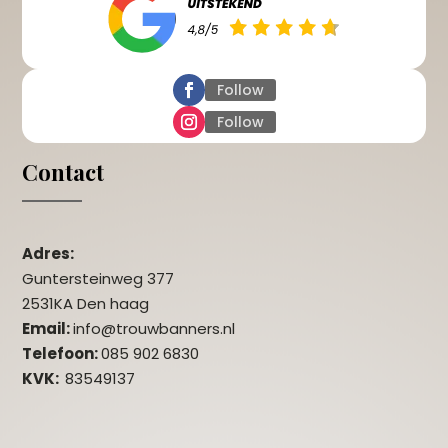
Follow
Follow
Contact
Adres:
Guntersteinweg 377
2531KA Den haag
Email:
info@trouwbanners.nl
Telefoon:
085 902 6830
KVK:
83549137