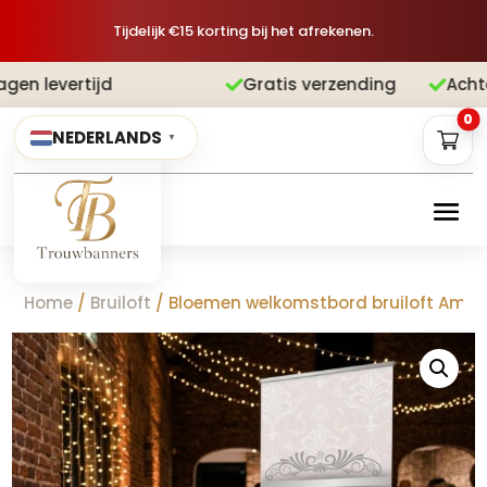
Tijdelijk €15 korting bij het afrekenen.
Gratis verzending
Achteraf betalen


0
NEDERLANDS
▼
Home
/
Bruiloft
/ Bloemen welkomstbord bruiloft Amary