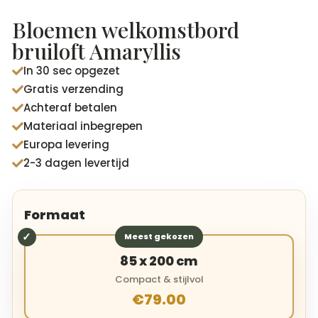
Gewaardeer
d
4.94
op
Bloemen welkomstbord
5
gebaseerd
bruiloft Amaryllis
op
klantbeoord
In 30 sec opgezet
elingen

Gratis verzending

Achteraf betalen

Materiaal inbegrepen

Europa levering

2-3 dagen levertijd

Formaat
Meest gekozen
85 x 200 cm
Compact & stijlvol
€79.00