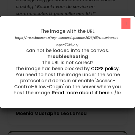
prachtig ! Bedankt voor de service en
communicatie. Ik geef jullie een 10 !!"
carolien van arnhem
The image with the URL
The image with the URL
https://trouwbanners.nl/wp-content/uploads/2020/05/double-flower-
https://trouwbanners.nl/wp-content/uploads/2026/05/trouwbaners-
logo-2026.png
bg.jpg
can not be loaded into the canvas.
can not be loaded into the canvas.
Troubleshooting
Troubleshooting
The URL is not correct!
The URL is not correct!
The image has been blocked by
The image has been blocked by
CORS policy
CORS policy
.
.
"Ik ben 2 dagen geleden telefonisch erg goed
You need to host the image under the same
You need to host the image under the same
geholpen en met veel geduld. Mijn banner is
protocol and domain or enable 'Access-
protocol and domain or enable 'Access-
vandaag binnengekomen en hij is nog meeeeer
Control-Allow-Origin' on the server where you
Control-Allow-Origin' on the server where you
dan ik verwachtte. Prachtig! Ook de levering is
host the image.
host the image.
Read more about it here.
Read more about it here.
< /li>
< /li>
super snel. Thanks"
Moenia Mustapha Leo Lamou