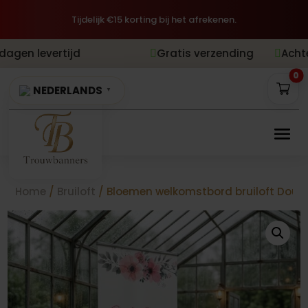
Tijdelijk €15 korting bij het afrekenen.
Gratis verzending
Achteraf betalen


0
NEDERLANDS
▼
Home
/
Bruiloft
/ Bloemen welkomstbord bruiloft Doubl