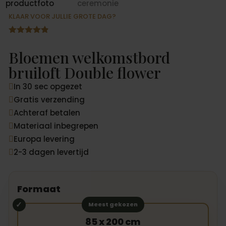
KLAAR VOOR JULLIE GROTE DAG?
Gewaardeer
d
4.82
op
Bloemen welkomstbord
5
gebaseerd
bruiloft Double flower
op
klantbeoord
In 30 sec opgezet
elingen

Gratis verzending

Achteraf betalen

Materiaal inbegrepen

Europa levering

2-3 dagen levertijd

Formaat
Meest gekozen
85 x 200 cm