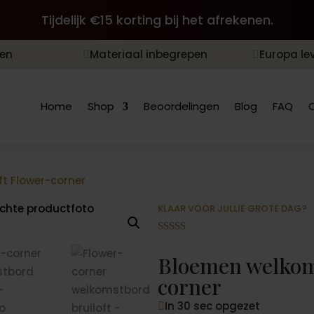
Tijdelijk €15 korting bij het afrekenen.
len
Materiaal inbegrepen
Europa le


Home
Shop
Beoordelingen
Blog
FAQ
t Flower-corner
KLAAR VOOR JULLIE GROTE DAG?
Gewaardeer
d
4.88
op 5
Bloemen welkoms
gebaseerd
op
corner
klantbeoord
elingen
In 30 sec opgezet
