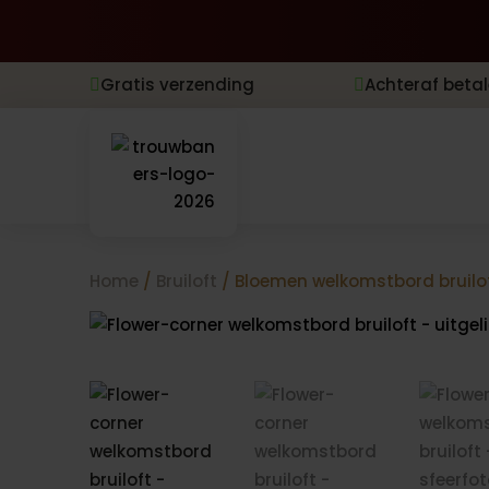
Gratis verzending
Achteraf beta


Home
/
Bruiloft
/ Bloemen welkomstbord bruilof