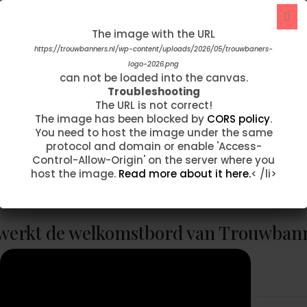
The image with the URL
The image with the URL
https://trouwbanners.nl/wp-content/uploads/2020/05/corner-flowers-
https://trouwbanners.nl/wp-content/uploads/2026/05/trouwbaners-
logo-2026.png
1.jpg
can not be loaded into the canvas.
can not be loaded into the canvas.
"Afgelopen week hebben wij onze
Troubleshooting
Troubleshooting
trouwbanner ontvangen. Wat zijn we hier
The URL is not correct!
The URL is not correct!
The image has been blocked by
The image has been blocked by
CORS policy
CORS policy
.
.
onwijs blij mee...!!! Op voorhand hadden wij
You need to host the image under the same
You need to host the image under the same
per mail contact omdat we de banner wilde
protocol and domain or enable 'Access-
protocol and domain or enable 'Access-
aanpassen. …"
Control-Allow-Origin' on the server where you
Control-Allow-Origin' on the server where you
host the image.
host the image.
Read more about it here.
Read more about it here.
< /li>
< /li>
Fam Taelman
werkt de welkomstbord van Trouwban