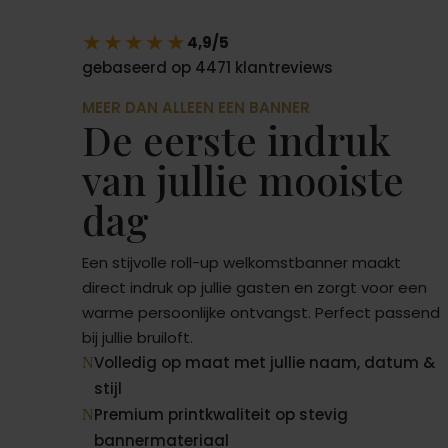
★★★★★
4,9/5
gebaseerd op 4471 klantreviews
MEER DAN ALLEEN EEN BANNER
De eerste indruk
van jullie mooiste
dag
Een stijvolle roll-up welkomstbanner maakt
direct indruk op jullie gasten en zorgt voor een
warme persoonlijke ontvangst. Perfect passend
bij jullie bruiloft.
Volledig op maat met jullie naam, datum &
N
stijl
Premium printkwaliteit op stevig
N
bannermateriaal