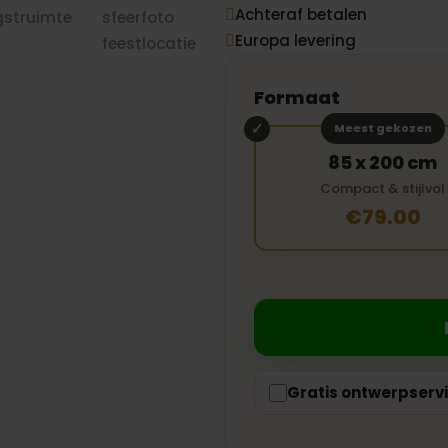
Achteraf betalen

Europa levering

Formaat
Meest gekozen
85 x 200 cm
Compact & stijlvol
€79.00
Gratis ontwerpserv