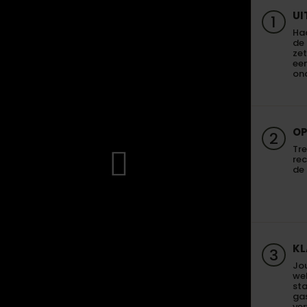
UI
1
Haa
de
zet
een
on
OP
2
Tre
re
de 
KL
3
Jo
we
sta
gas
ve