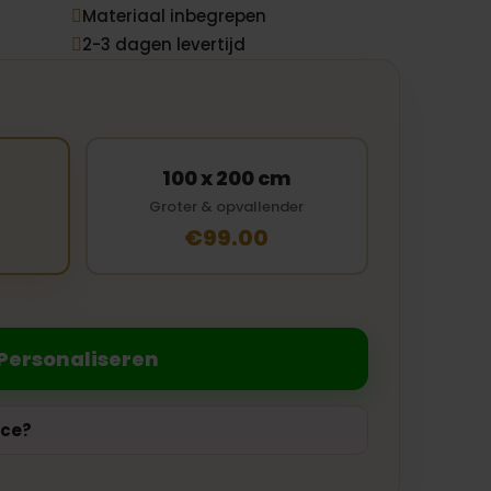
Materiaal inbegrepen

2-3 dagen levertijd

100 x 200 cm
Groter & opvallender
€99.00
Personaliseren
ice?