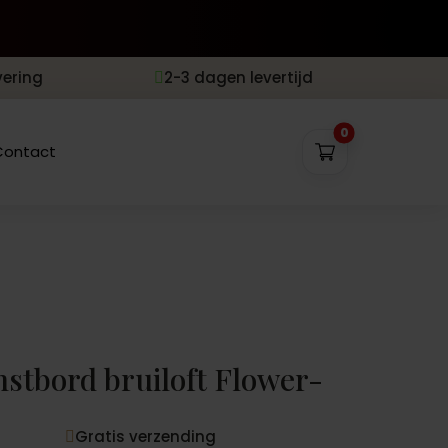
vering
2-3 dagen levertijd

0
Contact
tbord bruiloft Flower-
Gratis verzending
