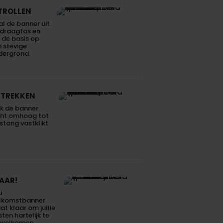
TROLLEN
l de banner uit
 draagtas en
 de basis op
 stevige
dergrond.
TREKKEN
k de banner
cht omhoog tot
stang vastklikt
AAR!
u
lkomstbanner
at klaar om jullie
ten hartelijk te
rwelkomen.