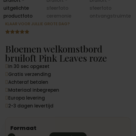
KLAAR VOOR JULLIE GROTE DAG?
Gewaardeer
d
4.78
op
Bloemen welkomstbord
5
gebaseerd
bruiloft Pink Leaves roze
op
klantbeoord
In 30 sec opgezet
elingen

Gratis verzending

Achteraf betalen

Materiaal inbegrepen

Europa levering

2-3 dagen levertijd

Formaat