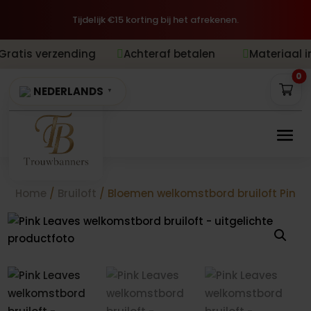
Tijdelijk €15 korting bij het afrekenen.
zending
Achteraf betalen
Materiaal inbegrepen


0
NEDERLANDS
▼
Home
/
Bruiloft
/ Bloemen welkomstbord bruiloft Pink 