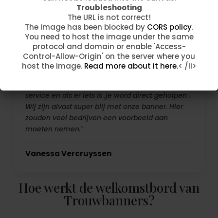
The URL is not correct!
Troubleshooting
The image has been blocked by
CORS policy
.
Fam Taelman
The URL is not correct!
You need to host the image under the same
The image has been blocked by
CORS policy
.
protocol and domain or enable 'Access-
You need to host the image under the same
Control-Allow-Origin' on the server where you
protocol and domain or enable 'Access-
host the image.
Read more about it here.
< /li>
Control-Allow-Origin' on the server where you
host the image.
Read more about it here.
< /li>
"Ik raad deze ZEKER en vast aan ,super goede
service en als er iets is ,je word direct geholpen .
Wij zijn alvast super blij met onze banner. Hier
zouden veel bedrijven een voorbeeld aan
moeten nemen."
Vanessa Vercruyssen
Hoe werkt de welkomstbord van
Trouwbanners?