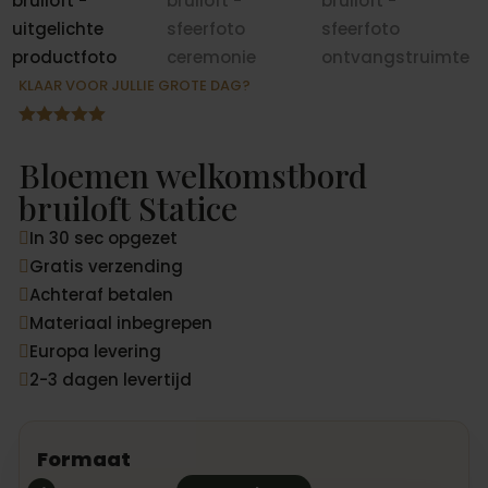
KLAAR VOOR JULLIE GROTE DAG?
Gewaardeer
d
5.00
op
Bloemen welkomstbord
5
gebaseerd
bruiloft Statice
op
klantbeoord
In 30 sec opgezet
elingen

Gratis verzending

Achteraf betalen

Materiaal inbegrepen

Europa levering

2-3 dagen levertijd

Formaat