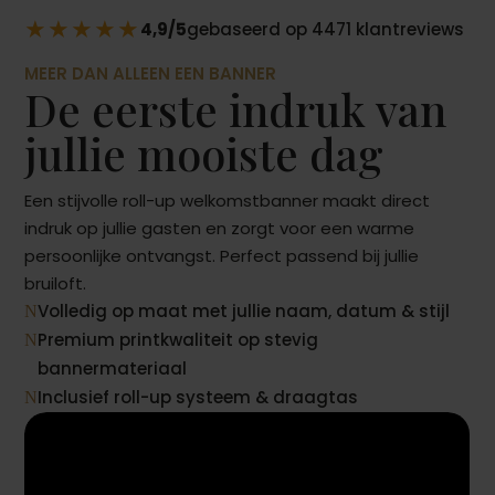
★★★★★
4,9/5
gebaseerd op 4471 klantreviews
MEER DAN ALLEEN EEN BANNER
De eerste indruk van
jullie mooiste dag
Een stijvolle roll-up welkomstbanner maakt direct
indruk op jullie gasten en zorgt voor een warme
persoonlijke ontvangst. Perfect passend bij jullie
bruiloft.
Volledig op maat met jullie naam, datum & stijl
N
Premium printkwaliteit op stevig
N
bannermateriaal
Inclusief roll-up systeem & draagtas
N