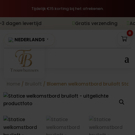
Tijdelijk €15 korting bij het afrekenen.
vertijd
Gratis verzending
Achteraf beta


0
NEDERLANDS
▼
Home
/
Bruiloft
/ Bloemen welkomstbord bruiloft Stati