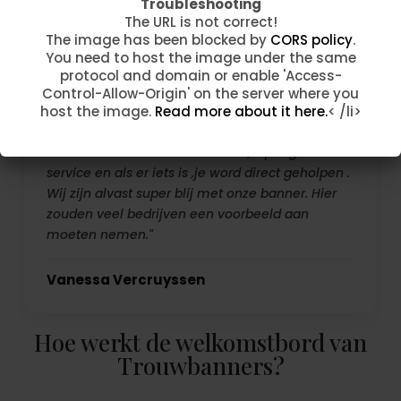
The URL is not correct!
Troubleshooting
The image has been blocked by
CORS policy
.
The URL is not correct!
Fam Taelman
You need to host the image under the same
The image has been blocked by
CORS policy
.
protocol and domain or enable 'Access-
You need to host the image under the same
Control-Allow-Origin' on the server where you
protocol and domain or enable 'Access-
host the image.
Read more about it here.
< /li>
Control-Allow-Origin' on the server where you
host the image.
Read more about it here.
< /li>
"Ik raad deze ZEKER en vast aan ,super goede
service en als er iets is ,je word direct geholpen .
Wij zijn alvast super blij met onze banner. Hier
zouden veel bedrijven een voorbeeld aan
moeten nemen."
Vanessa Vercruyssen
Hoe werkt de welkomstbord van
Trouwbanners?