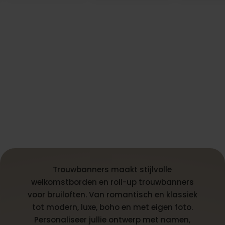
Trouwbanners maakt stijlvolle
welkomstborden en roll-up trouwbanners
voor bruiloften. Van romantisch en klassiek
tot modern, luxe, boho en met eigen foto.
Personaliseer jullie ontwerp met namen,