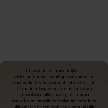
Trouwbanners maakt stijlvolle
welkomstborden en roll-up trouwbanners
voor bruiloften. Van romantisch en klassiek
tot modern, luxe, boho en met eigen foto.
Personaliseer jullie ontwerp met namen,
trouwdatum en welkomsttekst en verwelkom
jullie gasten op een manier die past bij jullie