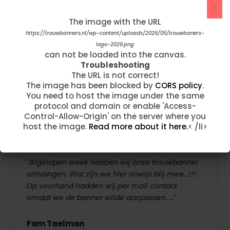
"Ik ben 2 dagen geleden telefonisch erg goed
The image with the URL
The image with the URL
geholpen en met veel geduld. Mijn banner is
https://trouwbanners.nl/wp-content/uploads/2025/06/193-wedd-02.jpg
https://trouwbanners.nl/wp-content/uploads/2026/05/trouwbaners-
vandaag binnengekomen en hij is nog meeeeer
can not be loaded into the canvas.
logo-2026.png
dan ik verwachtte. Prachtig! Ook de levering is
Troubleshooting
can not be loaded into the canvas.
The URL is not correct!
Troubleshooting
super snel. Thanks"
The image has been blocked by
CORS policy
.
The URL is not correct!
You need to host the image under the same
The image has been blocked by
CORS policy
.
Moenia Mustapha Leo Lamou
protocol and domain or enable 'Access-
You need to host the image under the same
Control-Allow-Origin' on the server where you
protocol and domain or enable 'Access-
host the image.
Read more about it here.
< /li>
Control-Allow-Origin' on the server where you
host the image.
Read more about it here.
< /li>
"Afgelopen week hebben wij onze trouwbanner
ontvangen. Wat zijn we hier onwijs blij mee...!!!
Op voorhand hadden wij per mail contact
omdat we de banner wilde aanpassen. …"
Fam Taelman