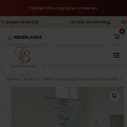
Tijdelijk €15 korting bij het afrekenen.
evertijd
Gratis verzending
Achteraf bet


0
NEDERLANDS
▼
Home
/
Bruiloft
/ Boho trouwbanner bruiloft Banner Rus