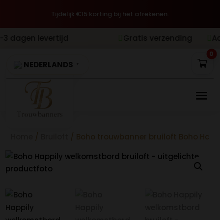
Tijdelijk €15 korting bij het afrekenen.
n levertijd
Gratis verzending
Achteraf 


0
NEDERLANDS
▼
Home
/
Bruiloft
/ Boho trouwbanner bruiloft Boho Happ