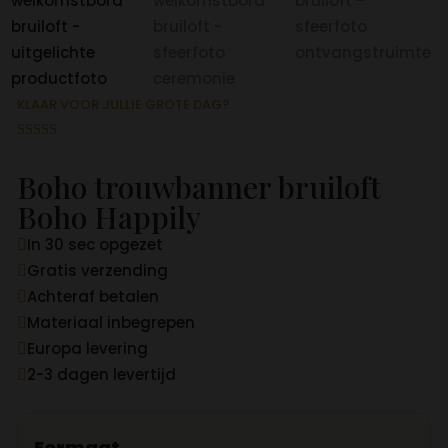
KLAAR VOOR JULLIE GROTE DAG?
Gewaardeer
d
4.80
op 5
Boho trouwbanner bruiloft
gebaseerd
op
Boho Happily
klantbeoord
elingen
In 30 sec opgezet

Gratis verzending

Achteraf betalen

Materiaal inbegrepen

Europa levering

2-3 dagen levertijd

Formaat