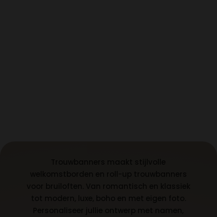
Trouwbanners maakt stijlvolle
welkomstborden en roll-up trouwbanners
voor bruiloften. Van romantisch en klassiek
tot modern, luxe, boho en met eigen foto.
Personaliseer jullie ontwerp met namen,