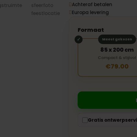
Achteraf betalen

Europa levering

Formaat
Meest gekozen
85 x 200 cm
Compact & stijlvol
€79.00
Gratis ontwerpserv