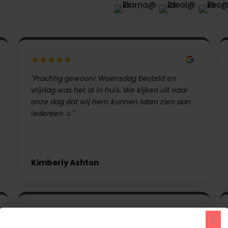
"Prachtig gewoon! Woensdag besteld en
vrijdag was het al in huis. We kijken uit naar
onze dag dat wij hem kunnen laten zien aan
iedereen ☺️"
Kimberly Ashton