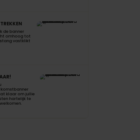
TREKKEN
k de banner
cht omhoog tot
stang vastklikt
AAR!
u
lkomstbanner
at klaar om jullie
ten hartelijk te
rwelkomen.