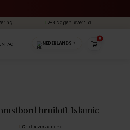
vering
2-3 dagen levertijd

0
NEDERLANDS
ONTACT
▼
omstbord bruiloft Islamic
Gratis verzending
