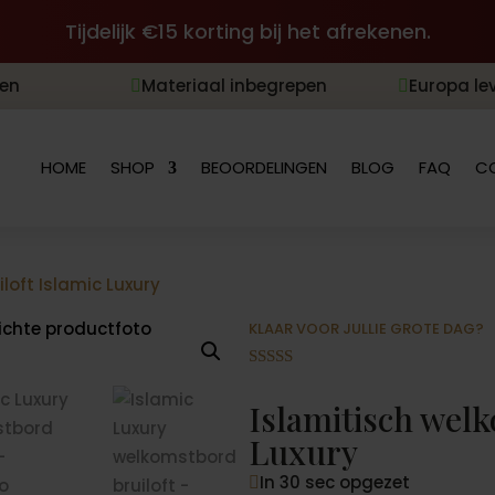
Tijdelijk €15 korting bij het afrekenen.
len
Materiaal inbegrepen
Europa le


HOME
SHOP
BEOORDELINGEN
BLOG
FAQ
C
loft Islamic Luxury
KLAAR VOOR JULLIE GROTE DAG?
Gewaardeer
d
4.88
op 5
Islamitisch welk
gebaseerd
op
Luxury
klantbeoord
elingen
In 30 sec opgezet
