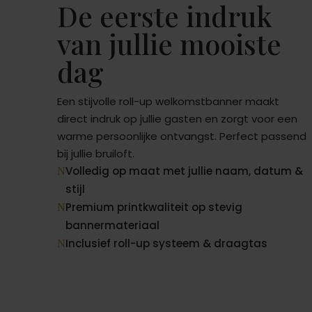
De eerste indruk
van jullie mooiste
dag
Een stijvolle roll-up welkomstbanner maakt
direct indruk op jullie gasten en zorgt voor een
warme persoonlijke ontvangst. Perfect passend
bij jullie bruiloft.
Volledig op maat met jullie naam, datum &
N
stijl
Premium printkwaliteit op stevig
N
bannermateriaal
Inclusief roll-up systeem & draagtas
N