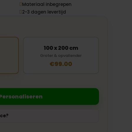
Materiaal inbegrepen

2-3 dagen levertijd

100 x 200 cm
Groter & opvallender
€99.00
Personaliseren
ice?