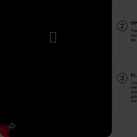
OP
2
Tre
re
de 
KL
3
Jo
we
sta
gas
ve