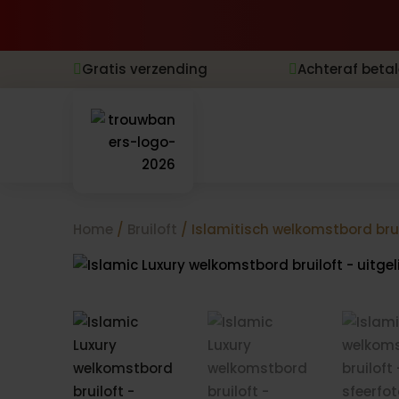
Gratis verzending
Achteraf beta


Home
/
Bruiloft
/ Islamitisch welkomstbord brui