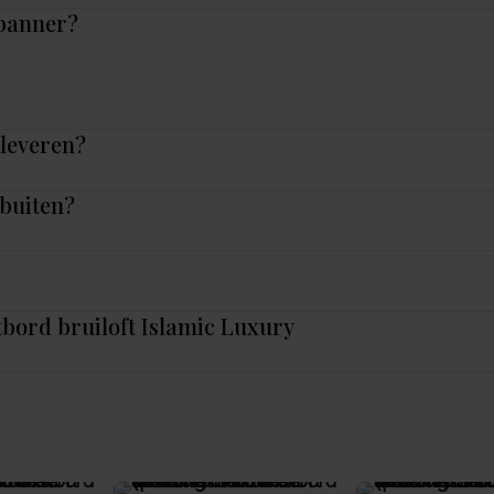
 banner?
nleveren?
 buiten?
tbord bruiloft Islamic Luxury