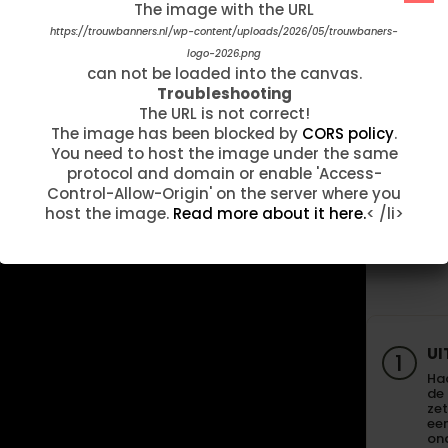
The image with the URL
The image with the URL
"Afgelopen week hebben wij onze
trouwbanner ontvangen. Wat zijn we hier
https://trouwbanners.nl/wp-content/uploads/2020/05/Islamic-Luxury-
https://trouwbanners.nl/wp-content/uploads/2026/05/trouwbaners-
logo-2026.png
Bruiloft.jpg
onwijs blij mee...!!! Op voorhand hadden wij
can not be loaded into the canvas.
can not be loaded into the canvas.
per mail contact omdat we de banner wilde
Troubleshooting
Troubleshooting
aanpassen. …"
The URL is not correct!
The URL is not correct!
The image has been blocked by
The image has been blocked by
CORS policy
CORS policy
.
.
Fam Taelman
You need to host the image under the same
You need to host the image under the same
protocol and domain or enable 'Access-
protocol and domain or enable 'Access-
Control-Allow-Origin' on the server where you
Control-Allow-Origin' on the server where you
host the image.
host the image.
Read more about it here.
Read more about it here.
< /li>
< /li>
werkt de welkomstbord van Trouwban
UI
1
Haa
de
zet
een
on