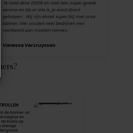
"Ik raad deze ZEKER en vast aan ,super goede
service en als er iets is ,je word direct
geholpen . Wij zijn alvast super blij met onze
banner. Hier zouden veel bedrijven een
voorbeeld aan moeten nemen."
Vanessa Vercruyssen
ners?
TROLLEN
l de banner uit
 draagtas en
 de basis op
 stevige
dergrond.