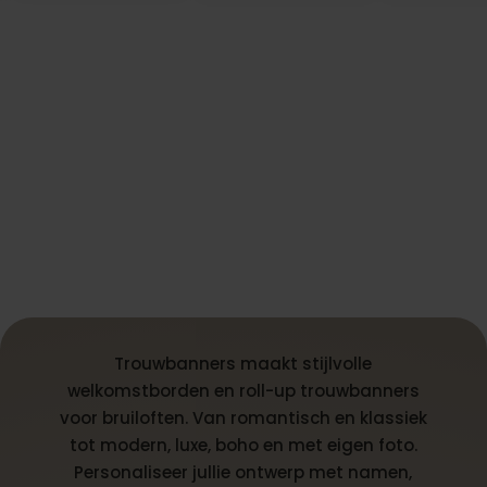
Trouwbanners maakt stijlvolle
welkomstborden en roll-up trouwbanners
voor bruiloften. Van romantisch en klassiek
tot modern, luxe, boho en met eigen foto.
Personaliseer jullie ontwerp met namen,