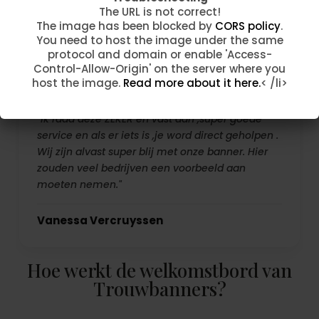
The image has been blocked by
CORS policy
.
The URL is not correct!
Fam Taelman
You need to host the image under the same
The image has been blocked by
CORS policy
.
protocol and domain or enable 'Access-
You need to host the image under the same
Control-Allow-Origin' on the server where you
protocol and domain or enable 'Access-
host the image.
Read more about it here.
< /li>
Control-Allow-Origin' on the server where you
host the image.
Read more about it here.
< /li>
"Ik raad deze ZEKER en vast aan ,super goede
service en als er iets is ,je word direct geholpen .
Wij zijn alvast super blij met onze banner. Hier
zouden veel bedrijven een voorbeeld aan
moeten nemen."
Vanessa Vercruyssen
Hoe werkt de welkomstbord van
Trouwbanners?