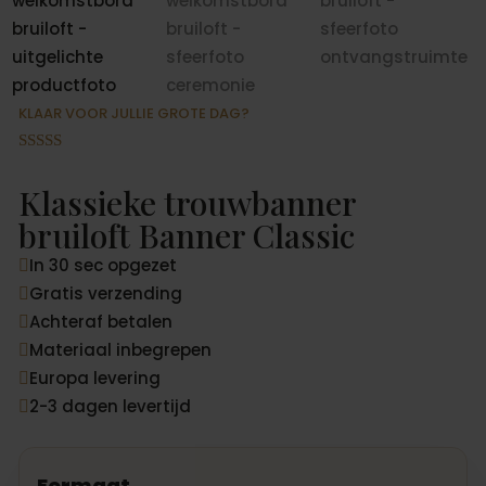
KLAAR VOOR JULLIE GROTE DAG?
Gewaardeer
d
5.00
op 5
Klassieke trouwbanner
gebaseerd
op
bruiloft Banner Classic
klantbeoord
elingen
In 30 sec opgezet

Gratis verzending

Achteraf betalen

Materiaal inbegrepen

Europa levering

2-3 dagen levertijd

Formaat