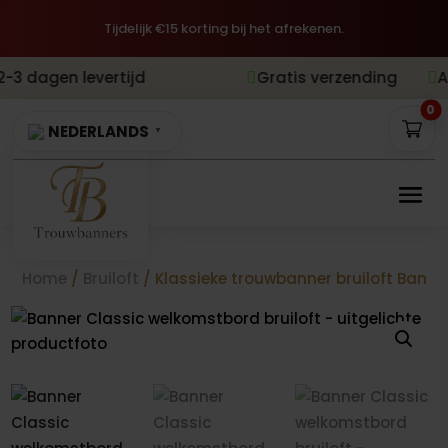
Tijdelijk €15 korting bij het afrekenen.
evertijd
Gratis verzending
Achteraf be


0
NEDERLANDS
▼
Home
/
Bruiloft
/ Klassieke trouwbanner bruiloft Banne