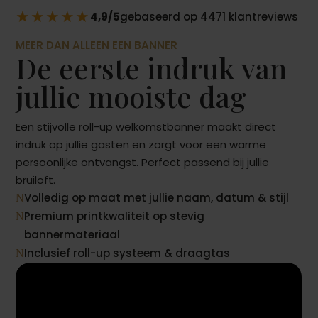
★★★★★
4,9/5
gebaseerd op 4471 klantreviews
MEER DAN ALLEEN EEN BANNER
De eerste indruk van
jullie mooiste dag
Een stijvolle roll-up welkomstbanner maakt direct
indruk op jullie gasten en zorgt voor een warme
persoonlijke ontvangst. Perfect passend bij jullie
bruiloft.
Volledig op maat met jullie naam, datum & stijl
N
Premium printkwaliteit op stevig
N
bannermateriaal
Inclusief roll-up systeem & draagtas
N