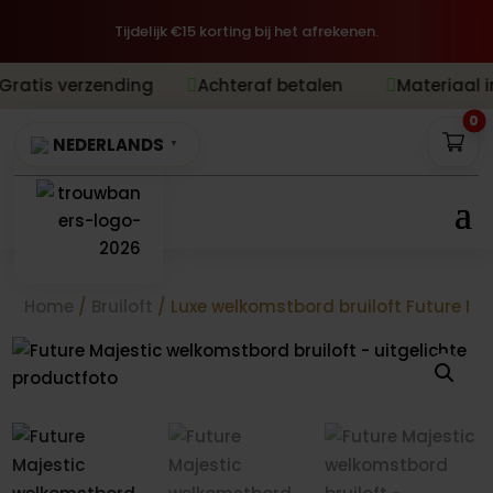
Tijdelijk €15 korting bij het afrekenen.
rzending
Achteraf betalen
Materiaal inbegrepe


0
NEDERLANDS
▼
Home
/
Bruiloft
/ Luxe welkomstbord bruiloft Future Ma