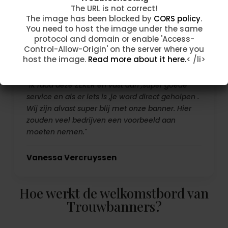
The URL is not correct!
The URL is not correct!
Fam Taelman
The image has been blocked by
The image has been blocked by
CORS policy
CORS policy
.
.
You need to host the image under the same
You need to host the image under the same
protocol and domain or enable 'Access-
protocol and domain or enable 'Access-
Control-Allow-Origin' on the server where you
Control-Allow-Origin' on the server where you
host the image.
host the image.
Read more about it here.
Read more about it here.
< /li>
< /li>
"Ik raad deze ZEKER en vast aan ,super goede
service en als er iets is ,je word direct geholpen .
Wij zijn alvast super blij met onze banner. Hier
zouden veel bedrijven een voorbeeld aan
moeten nemen."
Vanessa Vercruyssen
Hoe werkt de welkomstbord van
Trouwbanners?