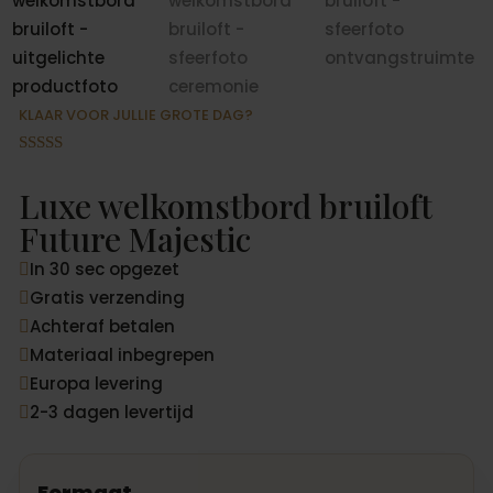
KLAAR VOOR JULLIE GROTE DAG?
Gewaardeer
d
4.88
op 5
Luxe welkomstbord bruiloft
gebaseerd
op
Future Majestic
klantbeoord
elingen
In 30 sec opgezet

Gratis verzending

Achteraf betalen

Materiaal inbegrepen

Europa levering

2-3 dagen levertijd

Formaat