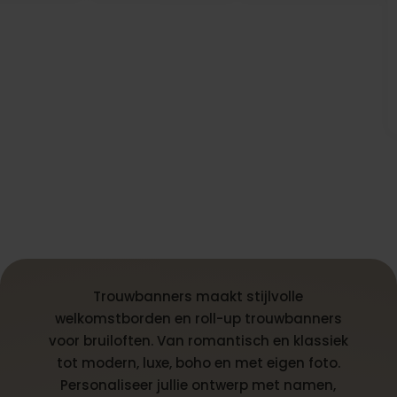
Trouwbanners maakt stijlvolle
welkomstborden en roll-up trouwbanners
voor bruiloften. Van romantisch en klassiek
tot modern, luxe, boho en met eigen foto.
Personaliseer jullie ontwerp met namen,