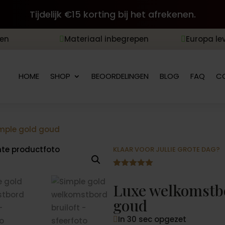
Tijdelijk €15 korting bij het afrekenen.
len
Materiaal inbegrepen
Europa le


HOME
SHOP
BEOORDELINGEN
BLOG
FAQ
C
imple gold goud
KLAAR VOOR JULLIE GROTE DAG?
Gewaardeer
d
4.94
op
Luxe welkomstbo
5
gebaseerd
goud
op
klantbeoord
In 30 sec opgezet
elingen
