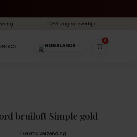
vering
2-3 dagen levertijd

0
NEDERLANDS
ONTACT
▼
rd bruiloft Simple gold
Gratis verzending
