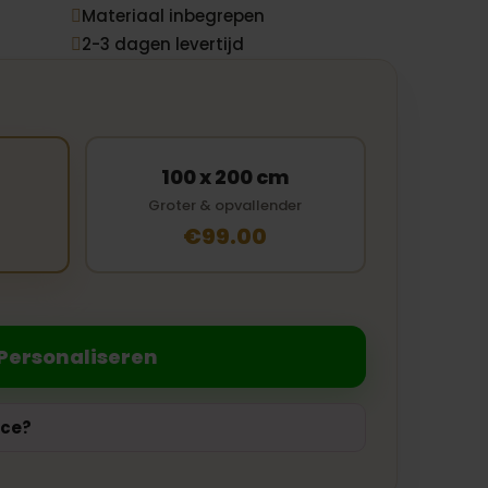
Materiaal inbegrepen

2-3 dagen levertijd

100 x 200 cm
Groter & opvallender
€99.00
Personaliseren
ice?