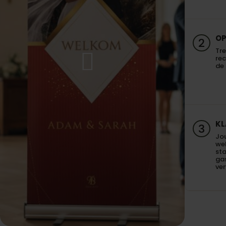
OP
2
Tre
re
de 
KL
3
Jo
we
sta
gas
ve