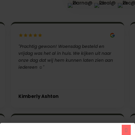
"Prachtig gewoon! Woensdag besteld en
vrijdag was het al in huis. We kijken uit naar
onze dag dat wij hem kunnen laten zien aan
iedereen ☺️"
Kimberly Ashton