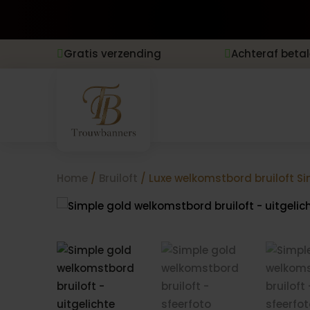
Gratis verzending
Achteraf beta


Home
/
Bruiloft
/ Luxe welkomstbord bruiloft S