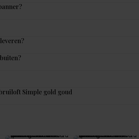
 banner?
nleveren?
 buiten?
bruiloft Simple gold goud