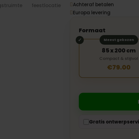
Achteraf betalen

Europa levering

Formaat
Meest gekozen
85 x 200 cm
Compact & stijlvol
€79.00
Gratis ontwerpserv