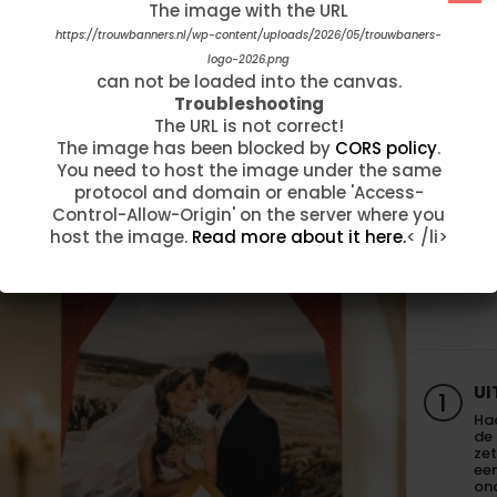
The image with the URL
The image with the URL
"Afgelopen week hebben wij onze
trouwbanner ontvangen. Wat zijn we hier
https://trouwbanners.nl/wp-content/uploads/2020/05/simple-gold-
https://trouwbanners.nl/wp-content/uploads/2026/05/trouwbaners-
logo-2026.png
1.jpg
onwijs blij mee...!!! Op voorhand hadden wij
can not be loaded into the canvas.
can not be loaded into the canvas.
per mail contact omdat we de banner wilde
Troubleshooting
Troubleshooting
aanpassen. …"
The URL is not correct!
The URL is not correct!
The image has been blocked by
The image has been blocked by
CORS policy
CORS policy
.
.
Fam Taelman
You need to host the image under the same
You need to host the image under the same
protocol and domain or enable 'Access-
protocol and domain or enable 'Access-
Control-Allow-Origin' on the server where you
Control-Allow-Origin' on the server where you
host the image.
host the image.
Read more about it here.
Read more about it here.
< /li>
< /li>
werkt de welkomstbord van Trouwban
UI
1
Haa
de
zet
een
on