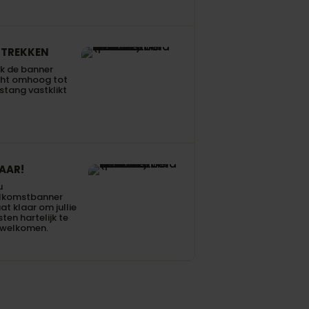
TREKKEN
k de banner
cht omhoog tot
stang vastklikt
AAR!
u
lkomstbanner
at klaar om jullie
ten hartelijk te
rwelkomen.