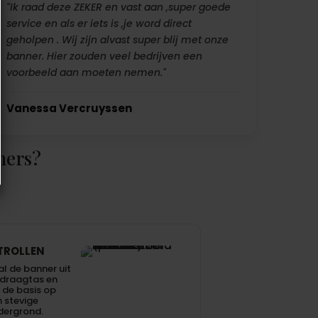
"Ik raad deze ZEKER en vast aan ,super goede
service en als er iets is ,je word direct
geholpen . Wij zijn alvast super blij met onze
banner. Hier zouden veel bedrijven een
voorbeeld aan moeten nemen."
Vanessa Vercruyssen
ners?
TROLLEN
l de banner uit
 draagtas en
 de basis op
 stevige
dergrond.