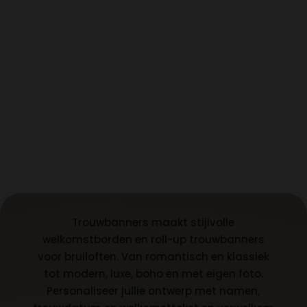
Trouwbanners maakt stijlvolle
welkomstborden en roll-up trouwbanners
voor bruiloften. Van romantisch en klassiek
tot modern, luxe, boho en met eigen foto.
Personaliseer jullie ontwerp met namen,