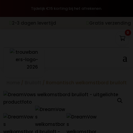
Tijdelijk €15 korting bij het afrekenen.
 dagen levertijd
Gratis verzending
Ach


0
Home
/
Bruiloft
/ Romantisch welkomstbord bruiloft 