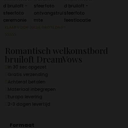
KLAAR VOOR JULLIE GROTE DAG?
Gewaardeer
d
4.75
op 5
Romantisch welkomstbord
gebaseerd
op
bruiloft DreamVows
klantbeoord
elingen
In 30 sec opgezet

Gratis verzending

Achteraf betalen

Materiaal inbegrepen

Europa levering

2-3 dagen levertijd

Formaat