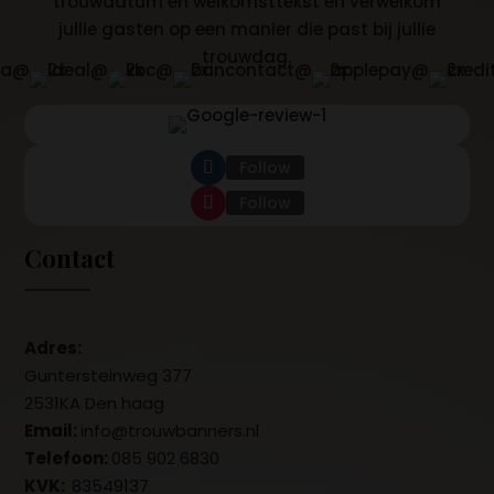
trouwdatum en welkomsttekst en verwelkom
jullie gasten op een manier die past bij jullie
trouwdag.
Follow
Follow
Contact
Adres:
Guntersteinweg 377
2531KA Den haag
Email:
info@trouwbanners.nl
Telefoon:
085 902 6830
KVK:
83549137