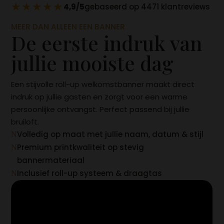
★★★★★
4,9/5
gebaseerd op 4471 klantreviews
MEER DAN ALLEEN EEN BANNER
De eerste indruk van
jullie mooiste dag
Een stijvolle roll-up welkomstbanner maakt direct
indruk op jullie gasten en zorgt voor een warme
persoonlijke ontvangst. Perfect passend bij jullie
bruiloft.
Volledig op maat met jullie naam, datum & stijl
N
Premium printkwaliteit op stevig
N
bannermateriaal
Inclusief roll-up systeem & draagtas
N