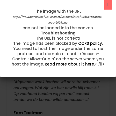
"Ik ben 2 dagen geleden telefonisch erg goed
The image with the URL
The image with the URL
geholpen en met veel geduld. Mijn banner is
https://trouwbanners.nl/wp-content/uploads/2020/05/nopicture3.jpg
https://trouwbanners.nl/wp-content/uploads/2026/05/trouwbaners-
vandaag binnengekomen en hij is nog meeeeer
can not be loaded into the canvas.
logo-2026.png
dan ik verwachtte. Prachtig! Ook de levering is
Troubleshooting
can not be loaded into the canvas.
The URL is not correct!
Troubleshooting
super snel. Thanks"
The image has been blocked by
CORS policy
.
The URL is not correct!
You need to host the image under the same
The image has been blocked by
CORS policy
.
Moenia Mustapha Leo Lamou
protocol and domain or enable 'Access-
You need to host the image under the same
Control-Allow-Origin' on the server where you
protocol and domain or enable 'Access-
host the image.
Read more about it here.
< /li>
Control-Allow-Origin' on the server where you
host the image.
Read more about it here.
< /li>
"Afgelopen week hebben wij onze trouwbanner
ontvangen. Wat zijn we hier onwijs blij mee...!!!
Op voorhand hadden wij per mail contact
omdat we de banner wilde aanpassen. …"
Fam Taelman