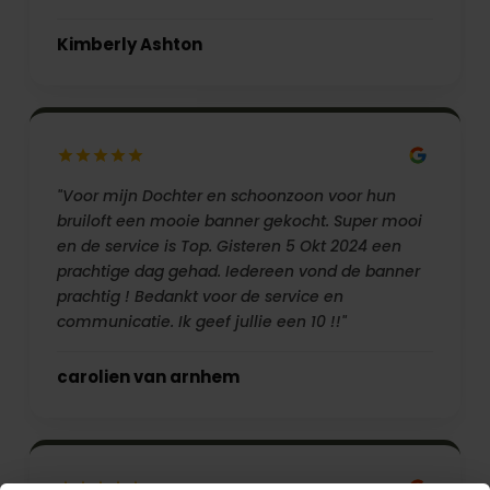
Kimberly Ashton
"Voor mijn Dochter en schoonzoon voor hun
bruiloft een mooie banner gekocht. Super mooi
en de service is Top. Gisteren 5 Okt 2024 een
prachtige dag gehad. Iedereen vond de banner
prachtig ! Bedankt voor de service en
communicatie. Ik geef jullie een 10 !!"
carolien van arnhem