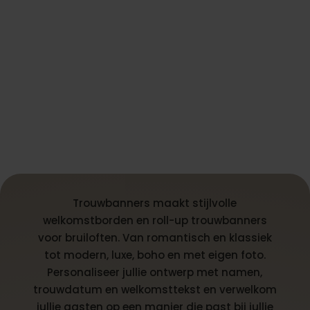
Trouwbanners maakt stijlvolle
welkomstborden en roll-up trouwbanners
voor bruiloften. Van romantisch en klassiek
tot modern, luxe, boho en met eigen foto.
Personaliseer jullie ontwerp met namen,
trouwdatum en welkomsttekst en verwelkom
jullie gasten op een manier die past bij jullie