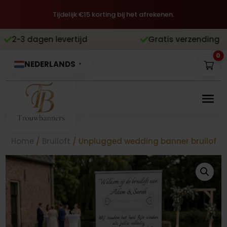
Tijdelijk €15 korting bij het afrekenen.
levertijd
Gratis verzending
Achteraf 


0
NEDERLANDS
▼
Home
/
Bruiloft
/ Unplugged wedding banner bruiloft z