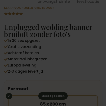
KLAAR VOOR JULLIE GROTE DAG?
Gewaardeer
d
4.87
op
Unplugged wedding banner
5
gebaseerd
bruiloft zonder foto’s
op
klantbeoord
In 30 sec opgezet
elingen

Gratis verzending

Achteraf betalen

Materiaal inbegrepen

Europa levering

2-3 dagen levertijd

Formaat
Meest gekozen
85 x 200 cm