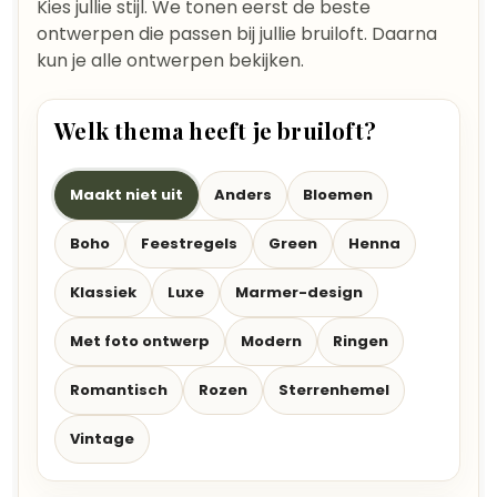
Kies jullie stijl. We tonen eerst de beste
ontwerpen die passen bij jullie bruiloft. Daarna
kun je alle ontwerpen bekijken.
Welk thema heeft je bruiloft?
Maakt niet uit
Anders
Bloemen
Boho
Feestregels
Green
Henna
Klassiek
Luxe
Marmer-design
Met foto ontwerp
Modern
Ringen
Romantisch
Rozen
Sterrenhemel
Vintage