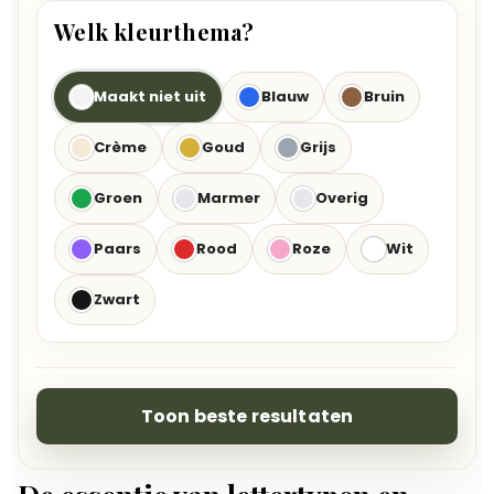
Welk kleurthema?
Maakt niet uit
Blauw
Bruin
Crème
Goud
Grijs
Groen
Marmer
Overig
Paars
Rood
Roze
Wit
Zwart
Toon beste resultaten