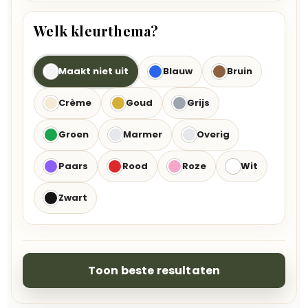
Welk kleurthema?
Maakt niet uit
Blauw
Bruin
Crème
Goud
Grijs
Groen
Marmer
Overig
Paars
Rood
Roze
Wit
Zwart
Toon beste resultaten