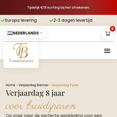
Tijdelijk €15 korting bij het afrekenen.
evering
2-3 dagen levertijd
Gratis 


0
NEDERLANDS
▼
Home
»
Verjaardag Banner
»
Verjaardag 8 jaar
Verjaardag 8 jaar
voor bruidsparen
Op zoek naar de perfecte aankleding voor een