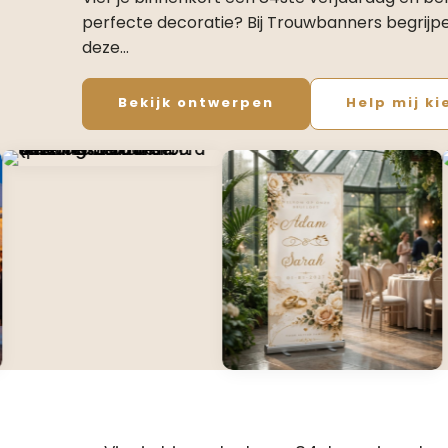
perfecte decoratie? Bij Trouwbanners begrijp
deze…
Bekijk ontwerpen
Help mij ki