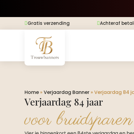
Gratis verzending
Achteraf beta


Home
»
Verjaardag Banner
»
Verjaardag 84 j
Verjaardag 84 jaar
voor bruidsparen
Vier je binnenkort een 84ste verjaardag en be