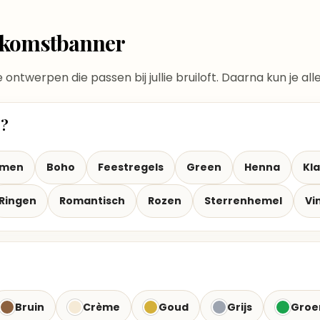
elkomstbanner
te ontwerpen die passen bij jullie bruiloft. Daarna kun je a
t?
emen
Boho
Feestregels
Green
Henna
Kla
Ringen
Romantisch
Rozen
Sterrenhemel
Vi
Bruin
Crème
Goud
Grijs
Groe