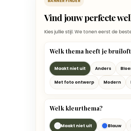
BANNER FINDER
Vind jouw perfecte w
Kies jullie stijl. We tonen eerst de bes
Welk thema heeft je bruilof
Maakt niet uit
Anders
Blo
Met foto ontwerp
Modern
Welk kleurthema?
Maakt niet uit
Blauw