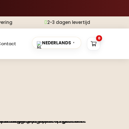
vering
2-3 dagen levertijd

0
NEDERLANDS
Contact
▼