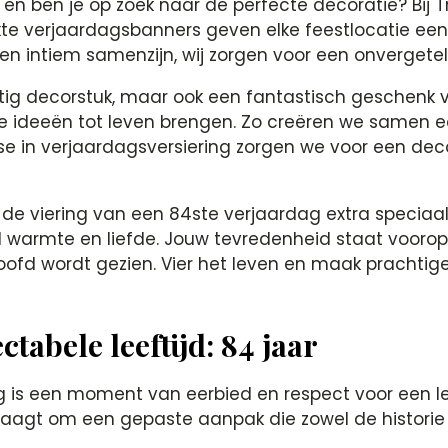
g en ben je op zoek naar de perfecte decoratie? Bij
 verjaardagsbanners geven elke feestlocatie een pe
en intiem samenzijn, wij zorgen voor een onvergetel
tig decorstuk, maar ook een fantastisch geschenk voo
e ideeën tot leven brengen. Zo creëren we samen e
ise in verjaardagsversiering zorgen we voor een dec
 de viering van een 84ste verjaardag extra specia
ol warmte en liefde. Jouw tevredenheid staat vooro
hoofd wordt gezien. Vier het leven en maak prachti
tabele leeftijd: 84 jaar
is een moment van eerbied en respect voor een lev
vraagt om een gepaste aanpak die zowel de historie 