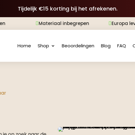
Tijdelijk €15 korting bij het afrekenen.
len
Materiaal inbegrepen
Europa le


Home
Shop
Beoordelingen
Blog
FAQ
aar
n je op zoek naar de