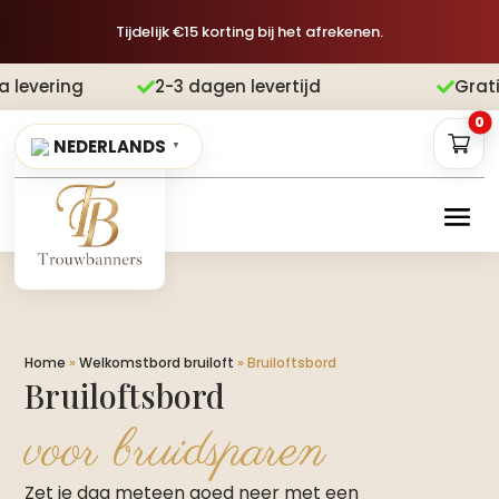
Tijdelijk €15 korting bij het afrekenen.
2-3 dagen levertijd
Gratis verzending


0
NEDERLANDS
▼
Home
»
Welkomstbord bruiloft
»
Bruiloftsbord
Bruiloftsbord
voor bruidsparen
Zet je dag meteen goed neer met een