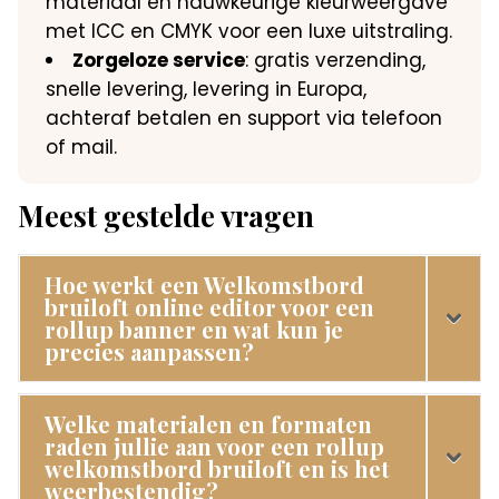
materiaal en nauwkeurige kleurweergave
met ICC en CMYK voor een luxe uitstraling.
Zorgeloze service
: gratis verzending,
snelle levering, levering in Europa,
achteraf betalen en support via telefoon
of mail.
Meest gestelde vragen
Hoe werkt een Welkomstbord
bruiloft online editor voor een
rollup banner en wat kun je
precies aanpassen?
Welke materialen en formaten
raden jullie aan voor een rollup
welkomstbord bruiloft en is het
weerbestendig?