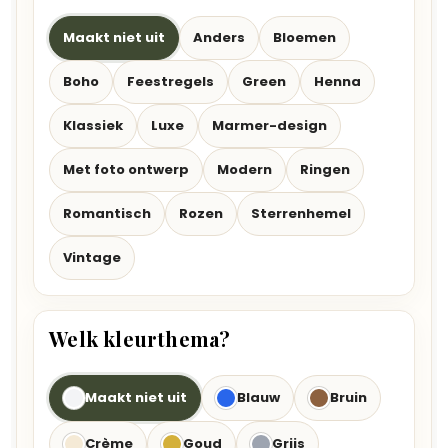
Maakt niet uit
Anders
Bloemen
Boho
Feestregels
Green
Henna
Klassiek
Luxe
Marmer-design
Met foto ontwerp
Modern
Ringen
Romantisch
Rozen
Sterrenhemel
Vintage
Welk kleurthema?
Maakt niet uit
Blauw
Bruin
Crème
Goud
Grijs