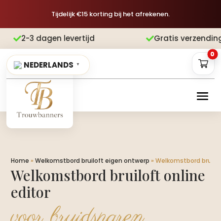
Tijdelijk €15 korting bij het afrekenen.
ertijd
Gratis verzending
Achteraf be


0
NEDERLANDS
▼
Home
»
Welkomstbord bruiloft eigen ontwerp
»
Welkomstbord bruiloft
Welkomstbord bruiloft online
editor
voor bruidsparen