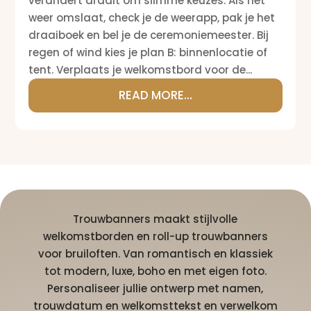
verandert draait om slimme keuzes. Als het
weer omslaat, check je de weerapp, pak je het
draaiboek en bel je de ceremoniemeester. Bij
regen of wind kies je plan B: binnenlocatie of
tent. Verplaats je welkomstbord voor de...
READ MORE...
Trouwbanners maakt stijlvolle
welkomstborden en roll-up trouwbanners
voor bruiloften. Van romantisch en klassiek
tot modern, luxe, boho en met eigen foto.
Personaliseer jullie ontwerp met namen,
trouwdatum en welkomsttekst en verwelkom