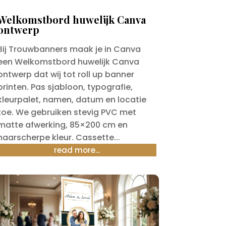
Welkomstbord huwelijk Canva
ontwerp
Bij Trouwbanners maak je in Canva
een Welkomstbord huwelijk Canva
ontwerp dat wij tot roll up banner
printen. Pas sjabloon, typografie,
kleurpalet, namen, datum en locatie
toe. We gebruiken stevig PVC met
matte afwerking, 85×200 cm en
haarscherpe kleur. Cassette...
read more...