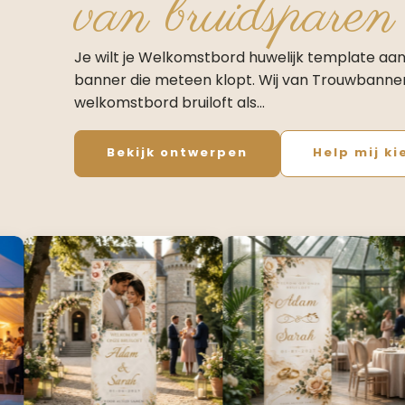
van bruidsparen
Je wilt je Welkomstbord huwelijk template aa
banner die meteen klopt. Wij van Trouwbanne
welkomstbord bruiloft als…
Bekijk ontwerpen
Help mij ki