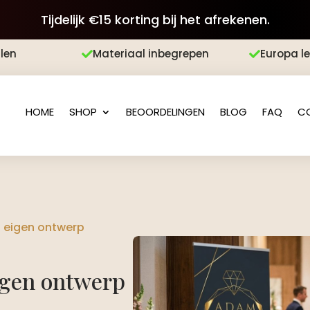
Tijdelijk €15 korting bij het afrekenen.
len
Materiaal inbegrepen
Europa l


HOME
SHOP
BEOORDELINGEN
BLOG
FAQ
C
 eigen ontwerp
igen ontwerp