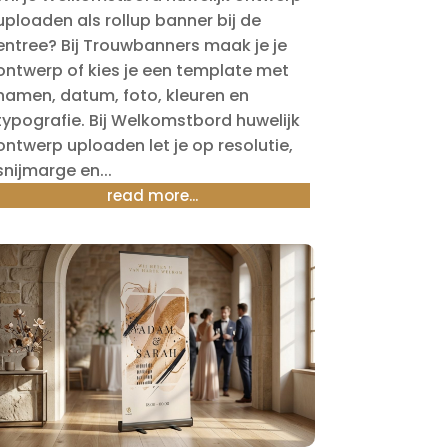
uploaden als rollup banner bij de
entree? Bij Trouwbanners maak je je
ontwerp of kies je een template met
namen, datum, foto, kleuren en
typografie. Bij Welkomstbord huwelijk
ontwerp uploaden let je op resolutie,
snijmarge en...
read more...