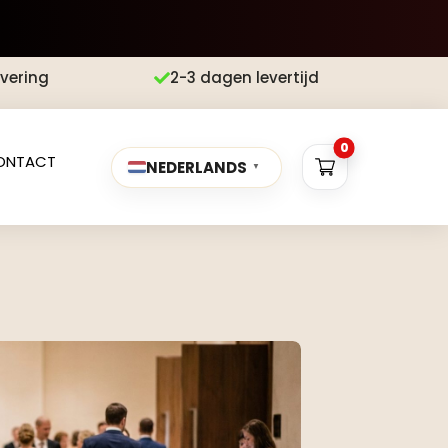
evering
2-3 dagen levertijd

0
ONTACT
NEDERLANDS
▼