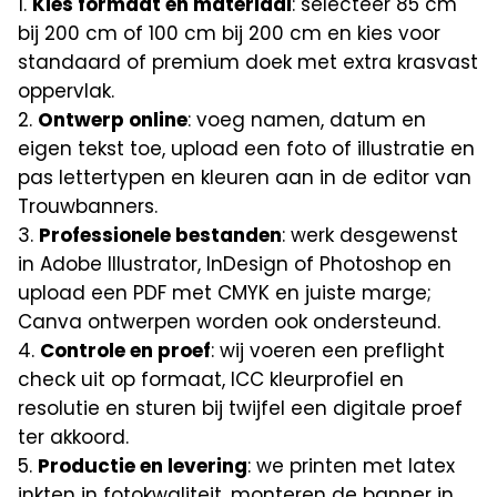
Kies formaat en materiaal
: selecteer 85 cm
bij 200 cm of 100 cm bij 200 cm en kies voor
standaard of premium doek met extra krasvast
oppervlak.
Ontwerp online
: voeg namen, datum en
eigen tekst toe, upload een foto of illustratie en
pas lettertypen en kleuren aan in de editor van
Trouwbanners.
Professionele bestanden
: werk desgewenst
in Adobe Illustrator, InDesign of Photoshop en
upload een PDF met CMYK en juiste marge;
Canva ontwerpen worden ook ondersteund.
Controle en proef
: wij voeren een preflight
check uit op formaat, ICC kleurprofiel en
resolutie en sturen bij twijfel een digitale proef
ter akkoord.
Productie en levering
: we printen met latex
inkten in fotokwaliteit, monteren de banner in