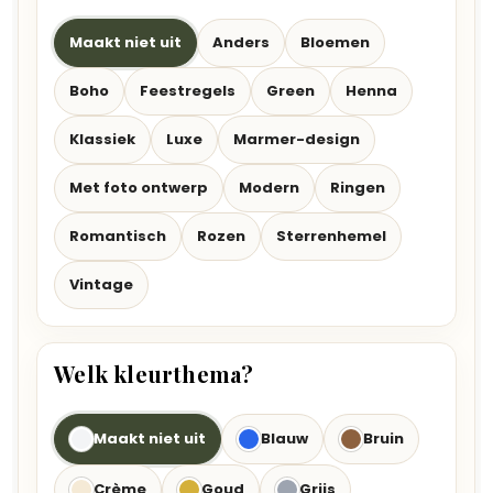
Maakt niet uit
Anders
Bloemen
Boho
Feestregels
Green
Henna
Klassiek
Luxe
Marmer-design
Met foto ontwerp
Modern
Ringen
Romantisch
Rozen
Sterrenhemel
Vintage
Welk kleurthema?
Maakt niet uit
Blauw
Bruin
Crème
Goud
Grijs