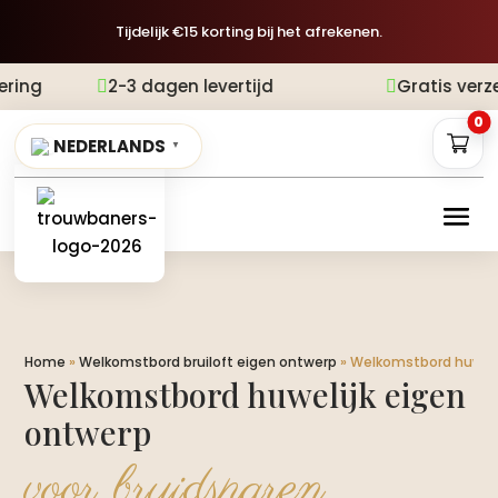
Tijdelijk €15 korting bij het afrekenen.
-3 dagen levertijd
Gratis verzending
A


0
NEDERLANDS
▼
Home
»
Welkomstbord bruiloft eigen ontwerp
»
Welkomstbord huweli
Welkomstbord huwelijk eigen
ontwerp
voor bruidsparen