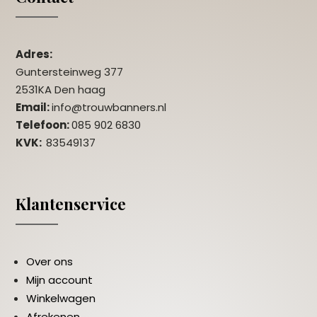
Adres:
Guntersteinweg 377
2531KA Den haag
Email:
info@trouwbanners.nl
Telefoon:
085 902 6830
KVK:
83549137
Klantenservice
Over ons
Mijn account
Winkelwagen
Afrekenen