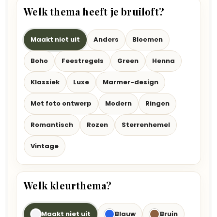
Welk thema heeft je bruiloft?
Maakt niet uit
Anders
Bloemen
Boho
Feestregels
Green
Henna
Klassiek
Luxe
Marmer-design
Met foto ontwerp
Modern
Ringen
Romantisch
Rozen
Sterrenhemel
Vintage
Welk kleurthema?
Maakt niet uit
Blauw
Bruin