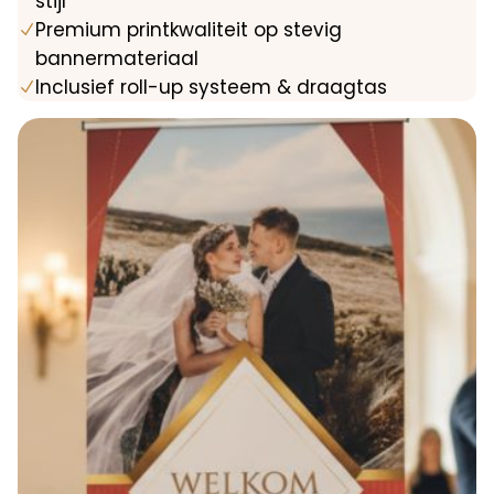
stijl
Premium printkwaliteit op stevig
N
bannermateriaal
Inclusief roll-up systeem & draagtas
N