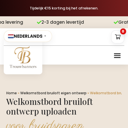
Tijdelijk €15 korting bij het afrekenen.
2-3 dagen levertijd
Gratis verzending


0
NEDERLANDS
▼
Home
»
Welkomstbord bruiloft eigen ontwerp
»
Welkomstbord bruilo
Welkomstbord bruiloft
ontwerp uploaden
voor bruidsparen