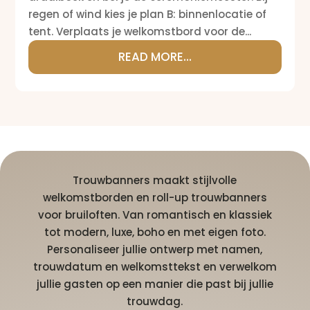
regen of wind kies je plan B: binnenlocatie of
tent. Verplaats je welkomstbord voor de...
READ MORE...
Trouwbanners maakt stijlvolle
welkomstborden en roll-up trouwbanners
voor bruiloften. Van romantisch en klassiek
tot modern, luxe, boho en met eigen foto.
Personaliseer jullie ontwerp met namen,
trouwdatum en welkomsttekst en verwelkom
jullie gasten op een manier die past bij jullie
trouwdag.