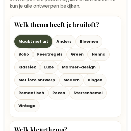
kun je alle ontwerpen bekijken.
Welk thema heeft je bruiloft?
Maakt niet uit
Anders
Bloemen
Boho
Feestregels
Green
Henna
Klassiek
Luxe
Marmer-design
Met foto ontwerp
Modern
Ringen
Romantisch
Rozen
Sterrenhemel
Vintage
Welk kleurthema?