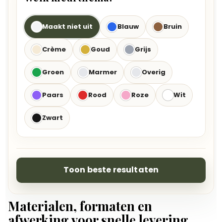
Maakt niet uit
Blauw
Bruin
Crème
Goud
Grijs
Groen
Marmer
Overig
Paars
Rood
Roze
Wit
Zwart
Toon beste resultaten
Materialen, formaten en
afwerking voor snelle levering