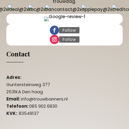
trouwdag.
Follow
Follow
Contact
Adres:
Guntersteinweg 377
2531KA Den haag
Email:
info@trouwbanners.nl
Telefoon:
085 902 6830
KVK:
83549137