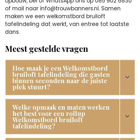
opbouw, bel of WhatsApp ons op 085 902 6830
of mail naar info@trouwbanners.nl. Samen
maken we een welkomstbord bruiloft
tafelindeling dat werkt, van entree tot laatste
dans.
Meest gestelde vragen
Hoe maak je een Welkomstbord
bruiloft tafelindeling die gasten
binnen seconden naar de juiste
plek stuurt?
Welke opmaak en maten werken
het best voor een rollup
Welkomstbord bruiloft
tafelindeling?