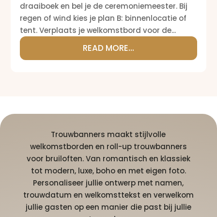
draaiboek en bel je de ceremoniemeester. Bij
regen of wind kies je plan B: binnenlocatie of
tent. Verplaats je welkomstbord voor de...
READ MORE...
Trouwbanners maakt stijlvolle
welkomstborden en roll-up trouwbanners
voor bruiloften. Van romantisch en klassiek
tot modern, luxe, boho en met eigen foto.
Personaliseer jullie ontwerp met namen,
trouwdatum en welkomsttekst en verwelkom
jullie gasten op een manier die past bij jullie