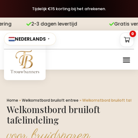
Tijdelijk €15 korting bij het afrekenen.
agen levertijd
Gratis verzending
Ach


0
NEDERLANDS
▼
Home
»
Welkomstbord bruiloft entree
»
Welkomstbord bruiloft tafeli
Welkomstbord bruiloft
tafelindeling
voor bruidsparen