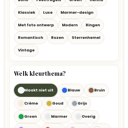
Klassiek
Luxe
Marmer-design
Met foto ontwerp
Modern
Ringen
Romantisch
Rozen
Sterrenhemel
Vintage
Welk kleurthema?
Maakt niet uit
Blauw
Bruin
Crème
Goud
Grijs
Groen
Marmer
Overig