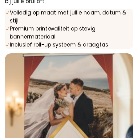
bij jullie bruiloft.
Volledig op maat met jullie naam, datum &
N
stijl
Premium printkwaliteit op stevig
N
bannermateriaal
Inclusief roll-up systeem & draagtas
N