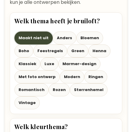
kun je alle ontwerpen bekijken.
Welk thema heeft je bruiloft?
Maakt niet uit
Anders
Bloemen
Boho
Feestregels
Green
Henna
Klassiek
Luxe
Marmer-design
Met foto ontwerp
Modern
Ringen
Romantisch
Rozen
Sterrenhemel
Vintage
Welk kleurthema?