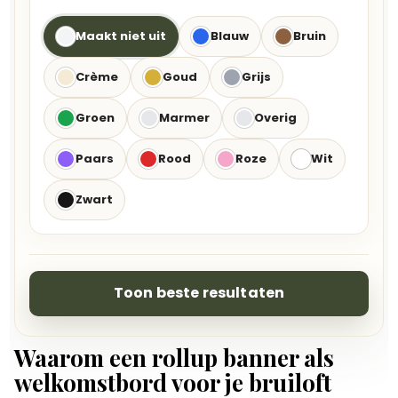
Maakt niet uit
Blauw
Bruin
Crème
Goud
Grijs
Groen
Marmer
Overig
Paars
Rood
Roze
Wit
Zwart
Toon beste resultaten
Waarom een rollup banner als
welkomstbord voor je bruiloft