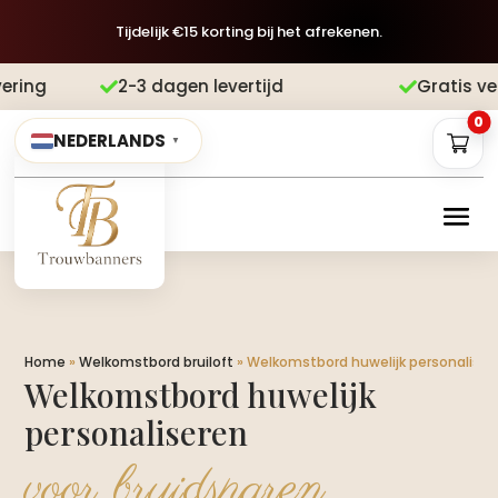
Tijdelijk €15 korting bij het afrekenen.
agen levertijd
Gratis verzending
Acht


0
NEDERLANDS
▼
Home
»
Welkomstbord bruiloft
»
Welkomstbord huwelijk personaliser
Welkomstbord huwelijk
personaliseren
voor bruidsparen