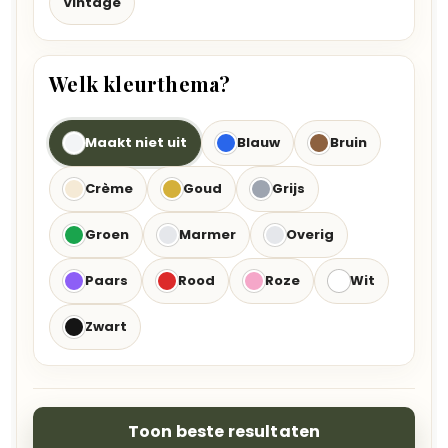
Vintage
Welk kleurthema?
Maakt niet uit
Blauw
Bruin
Crème
Goud
Grijs
Groen
Marmer
Overig
Paars
Rood
Roze
Wit
Zwart
Toon beste resultaten