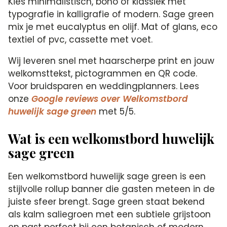
Kies minimalistisch, boho of klassiek met
typografie in kalligrafie of modern. Sage green
mix je met eucalyptus en olijf. Mat of glans, eco
textiel of pvc, cassette met voet.
Wij leveren snel met haarscherpe print en jouw
welkomsttekst, pictogrammen en QR code.
Voor bruidsparen en weddingplanners. Lees
onze
Google reviews over Welkomstbord
huwelijk sage green
met 5/5.
Wat is een welkomstbord huwelijk
sage green
Een welkomstbord huwelijk sage green is een
stijlvolle rollup banner die gasten meteen in de
juiste sfeer brengt. Sage green staat bekend
als kalm saliegroen met een subtiele grijstoon
en past perfect bij een botanisch of modern