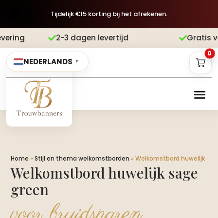
Tijdelijk €15 korting bij het afrekenen.
agen levertijd
Gratis verzending
Acht


0
NEDERLANDS
▼
Home
»
Stijl en thema welkomstborden
»
Welkomstbord huwelijk sag
Welkomstbord huwelijk sage
green
voor bruidsparen