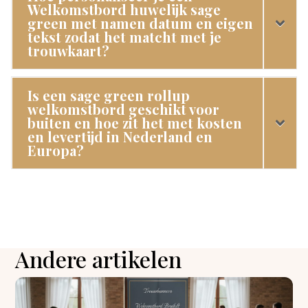
Welkomstbord huwelijk sage
green met namen datum en eigen
tekst zodat het matcht met je
trouwkaart?
Is een sage green rollup
welkomstbord geschikt voor
buiten en hoe zit het met kosten
en levertijd in Nederland en
Europa?
Andere artikelen