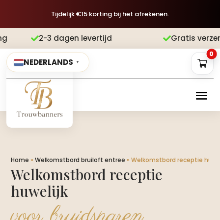
Tijdelijk €15 korting bij het afrekenen.
levertijd
Gratis verzending
Achteraf


0
NEDERLANDS
▼
Home
»
Welkomstbord bruiloft entree
»
Welkomstbord receptie huwel
Welkomstbord receptie
huwelijk
voor bruidsparen