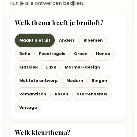
kun je alle ontwerpen bekijken.
Welk thema heeft je bruiloft?
Maakt niet uit
Anders
Bloemen
Boho
Feestregels
Green
Henna
Klassiek
Luxe
Marmer-design
Met foto ontwerp
Modern
Ringen
Romantisch
Rozen
Sterrenhemel
Vintage
Welk kleurthema?