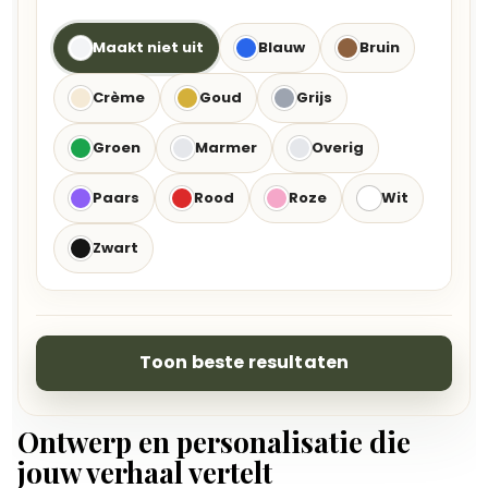
Maakt niet uit
Blauw
Bruin
Crème
Goud
Grijs
Groen
Marmer
Overig
Paars
Rood
Roze
Wit
Zwart
Toon beste resultaten
Ontwerp en personalisatie die
jouw verhaal vertelt