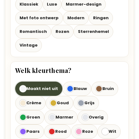
Klassiek
Luxe
Marmer-design
Met foto ontwerp
Modern
Ringen
Romantisch
Rozen
Sterrenhemel
Vintage
Welk kleurthema?
Maakt niet uit
Blauw
Bruin
Crème
Goud
Grijs
Groen
Marmer
Overig
Paars
Rood
Roze
Wit