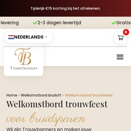
Tijdelijk €15 korting bij het afrekenen.
2-3 dagen levertijd
Gratis verzending

0
NEDERLANDS
▼
Home
»
Welkomstbord bruiloft
»
Welkomstbord trouwfeest
Welkomstbord trouwfeest
voor bruidsparen
Wij zijn Trouwbanners en maken jouw