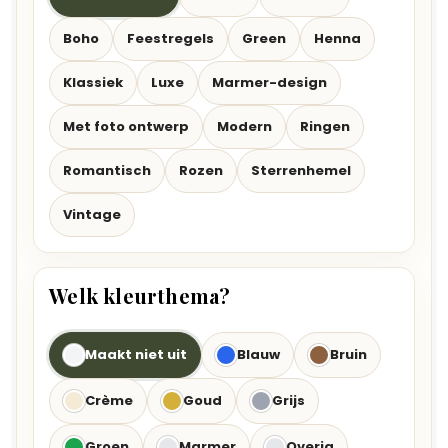
Boho
Feestregels
Green
Henna
Klassiek
Luxe
Marmer-design
Met foto ontwerp
Modern
Ringen
Romantisch
Rozen
Sterrenhemel
Vintage
Welk kleurthema?
Maakt niet uit
Blauw
Bruin
Crème
Goud
Grijs
Groen
Marmer
Overig