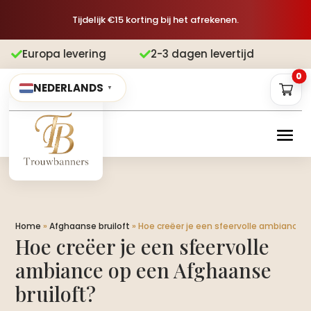
Tijdelijk €15 korting bij het afrekenen.
vering
2-3 dagen levertijd
Gratis v


0
NEDERLANDS
▼
Home
»
Afghaanse bruiloft
»
Hoe creëer je een sfeervolle ambiance 
Hoe creëer je een sfeervolle
ambiance op een Afghaanse
bruiloft?