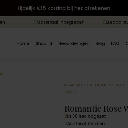
Tijdelijk €15 korting bij het afrekenen.
len
Materiaal inbegrepen
Europa le


Home
Shop
Beoordelingen
Blog
FAQ
ner
KLAAR VOOR JULLIE GROTE DAG?
Gewaardeer
d
4.92
op 5
Romantic Rose 
gebaseerd
op
In 30 sec opgezet
klantbeoord

elingen
Achteraf betalen
