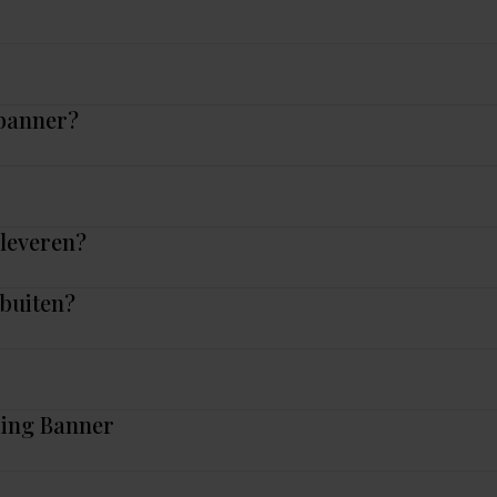
 banner?
nleveren?
 buiten?
ding Banner