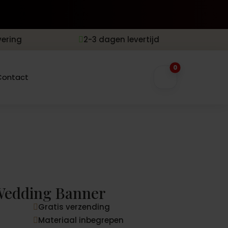
vering
2-3 dagen levertijd

0
Contact
Wedding Banner
Gratis verzending

Materiaal inbegrepen
