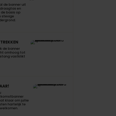
l de banner uit
 draagtas en
 de basis op
 stevige
dergrond.
TREKKEN
k de banner
cht omhoog tot
stang vastklikt
AAR!
u
lkomstbanner
at klaar om jullie
ten hartelijk te
rwelkomen.