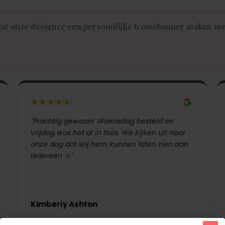
at onze designer een persoonlijke trouwbanner maken met
"Prachtig gewoon! Woensdag besteld en
vrijdag was het al in huis. We kijken uit naar
onze dag dat wij hem kunnen laten zien aan
iedereen ☺️"
Kimberly Ashton