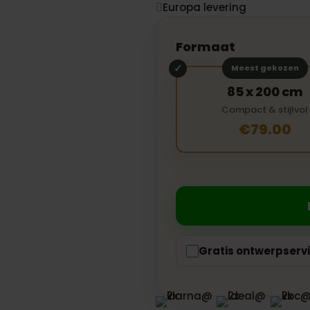
Europa levering

Formaat
Meest gekozen
85 x 200 cm
Compact & stijlvol
€79.00
Gratis ontwerpserv