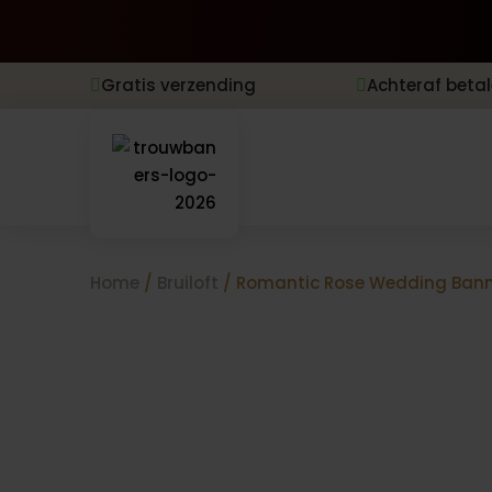
Gratis verzending
Achteraf beta


Home
/
Bruiloft
/ Romantic Rose Wedding Ban