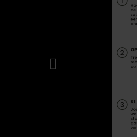
1
Haa
de
zet
een
on
OP
2
Tre
re
de 
KL
3
Jo
we
sta
gas
ve