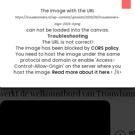
The image with the URL
The image with the URL
https://trouwbanners.nl/wp-content/uploads/2026/06/source-without-
https://trouwbanners.nl/wp-content/uploads/2026/06/trouwbaners-
logo-2026-4.png
text-4.png
"Afgelopen week hebben wij onze
can not be loaded into the canvas.
can not be loaded into the canvas.
Troubleshooting
Troubleshooting
trouwbanner ontvangen. Wat zijn we hier
The URL is not correct!
The URL is not correct!
onwijs blij mee...!!! Op voorhand hadden wij
The image has been blocked by
The image has been blocked by
CORS policy
CORS policy
.
.
per mail contact omdat we de banner wilde
You need to host the image under the same
You need to host the image under the same
aanpassen. …"
protocol and domain or enable 'Access-
protocol and domain or enable 'Access-
Control-Allow-Origin' on the server where you
Control-Allow-Origin' on the server where you
host the image.
host the image.
Read more about it here.
Read more about it here.
< /li>
< /li>
Fam Taelman
werkt de welkomstbord van Trouwban
UI