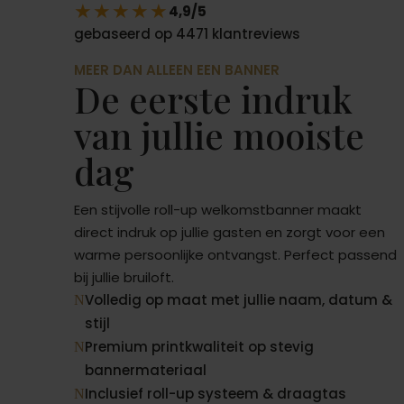
★★★★★
4,9/5
gebaseerd op 4471 klantreviews
MEER DAN ALLEEN EEN BANNER
De eerste indruk
van jullie mooiste
dag
Een stijvolle roll-up welkomstbanner maakt
direct indruk op jullie gasten en zorgt voor een
warme persoonlijke ontvangst. Perfect passend
bij jullie bruiloft.
Volledig op maat met jullie naam, datum &
N
stijl
Premium printkwaliteit op stevig
N
bannermateriaal
Inclusief roll-up systeem & draagtas
N