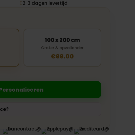
2-3 dagen levertijd

100 x 200 cm
Groter & opvallender
€99.00
Personaliseren
ice?