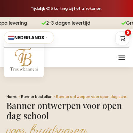
Tijdelijk €15 korting bij het afrekenen.
2-3 dagen levertijd
Gratis verzending


0
NEDERLANDS
▼
Home
»
Banner bestellen
»
Banner ontwerpen voor open dag school
Banner ontwerpen voor open
dag school
voor bruidsparen