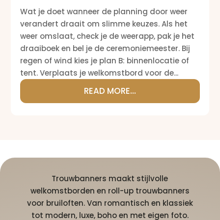
Wat je doet wanneer de planning door weer
verandert draait om slimme keuzes. Als het
weer omslaat, check je de weerapp, pak je het
draaiboek en bel je de ceremoniemeester. Bij
regen of wind kies je plan B: binnenlocatie of
tent. Verplaats je welkomstbord voor de...
READ MORE...
Trouwbanners maakt stijlvolle
welkomstborden en roll-up trouwbanners
voor bruiloften. Van romantisch en klassiek
tot modern, luxe, boho en met eigen foto.