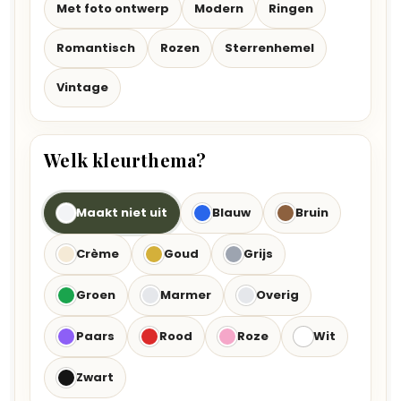
Met foto ontwerp
Modern
Ringen
Romantisch
Rozen
Sterrenhemel
Vintage
Welk kleurthema?
Maakt niet uit
Blauw
Bruin
Crème
Goud
Grijs
Groen
Marmer
Overig
Paars
Rood
Roze
Wit
Zwart