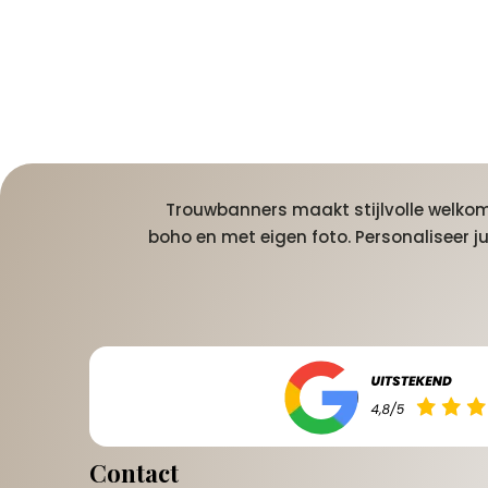
Trouwbanners maakt stijlvolle welkoms
boho en met eigen foto. Personaliseer 
Contact