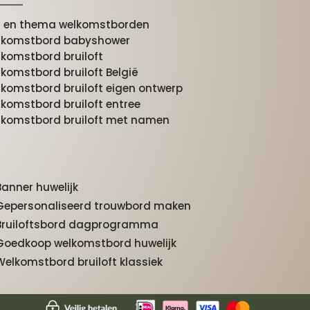
jl en thema welkomstborden
lkomstbord babyshower
komstbord bruiloft
komstbord bruiloft België
komstbord bruiloft eigen ontwerp
komstbord bruiloft entree
komstbord bruiloft met namen
Banner huwelijk
Gepersonaliseerd trouwbord maken
Bruiloftsbord dagprogramma
Goedkoop welkomstbord huwelijk
Welkomstbord bruiloft klassiek