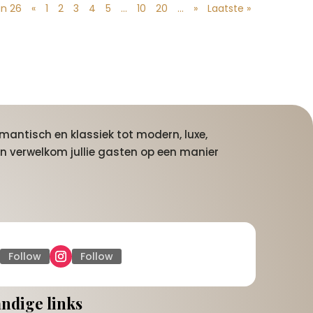
an 26
«
1
2
3
4
5
...
10
20
...
»
Laatste »
mantisch en klassiek tot modern, luxe,
n verwelkom jullie gasten op een manier
Follow
Follow
ndige links