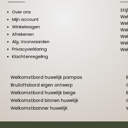
Sti
Over ons
We
Mijn account
Wel
Winkelwagen
Wel
Afrekenen
Wel
Alg. Voorwaarden
Wel
Privacyverklaring
Wel
Klachtenregeling
Welkomstbord huwelijk pampas
Bruiloftsbord eigen ontwerp
Welkomstbord huwelijk beige
Welkomstbord binnen huwelijk
Welkomstbanner huwelijk