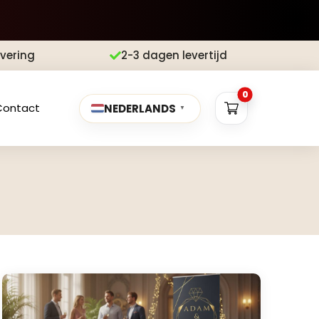
evering
2-3 dagen levertijd

0
Contact
NEDERLANDS
▼