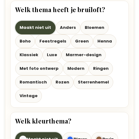
Welk thema heeft je bruiloft?
Maakt niet uit
Anders
Bloemen
Boho
Feestregels
Green
Henna
Klassiek
Luxe
Marmer-design
Met foto ontwerp
Modern
Ringen
Romantisch
Rozen
Sterrenhemel
Vintage
Welk kleurthema?