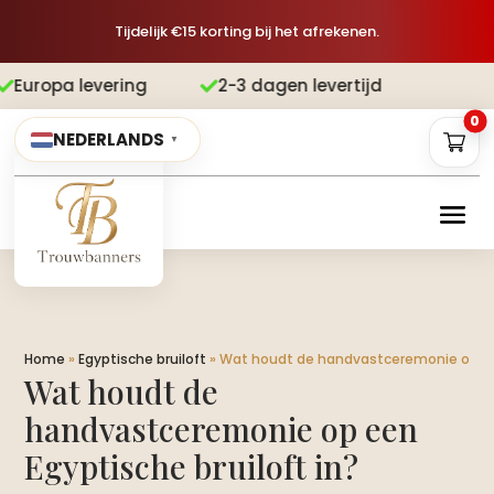
Tijdelijk €15 korting bij het afrekenen.
ing
2-3 dagen levertijd
Gratis verz


0
NEDERLANDS
▼
Home
»
Egyptische bruiloft
»
Wat houdt de handvastceremonie op een
Wat houdt de
handvastceremonie op een
Egyptische bruiloft in?