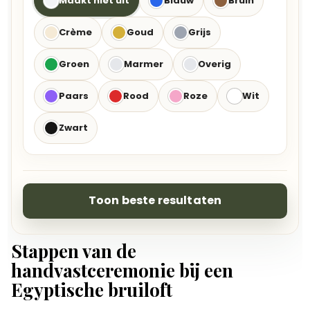
Maakt niet uit
Blauw
Bruin
Crème
Goud
Grijs
Groen
Marmer
Overig
Paars
Rood
Roze
Wit
Zwart
Toon beste resultaten
Stappen van de
handvastceremonie bij een
Egyptische bruiloft