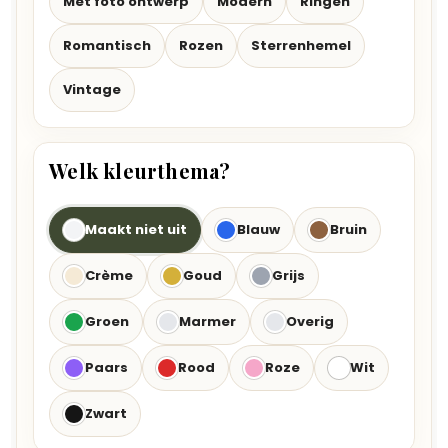
Met foto ontwerp
Modern
Ringen
Romantisch
Rozen
Sterrenhemel
Vintage
Welk kleurthema?
Maakt niet uit
Blauw
Bruin
Crème
Goud
Grijs
Groen
Marmer
Overig
Paars
Rood
Roze
Wit
Zwart