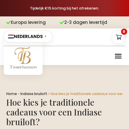
Tijdelijk €15 korting bij het afrekenen.
vering
2-3 dagen levertijd
Gratis v


0
NEDERLANDS
▼
Home
»
Indiase bruiloft
»
Hoe kies je traditionele cadeaus voor een In
Hoe kies je traditionele
cadeaus voor een Indiase
bruiloft?