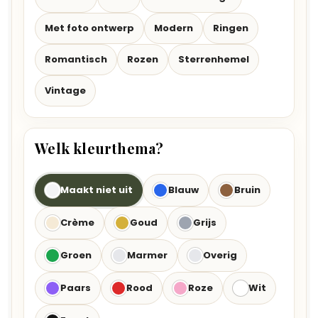
Met foto ontwerp
Modern
Ringen
Romantisch
Rozen
Sterrenhemel
Vintage
Welk kleurthema?
Maakt niet uit
Blauw
Bruin
Crème
Goud
Grijs
Groen
Marmer
Overig
Paars
Rood
Roze
Wit