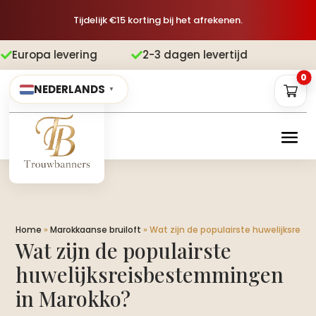
Tijdelijk €15 korting bij het afrekenen.
vering
2-3 dagen levertijd
Gratis v


0
NEDERLANDS
▼
Home
»
Marokkaanse bruiloft
»
Wat zijn de populairste huwelijksrei
Wat zijn de populairste
huwelijksreisbestemmingen
in Marokko?